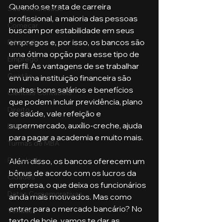
Quando se trata de carreira 
Sua comunidade
profissional, a maioria das pessoas 
Começar
buscam por estabilidade em seus 
empregos e, por isso, os bancos são 
Educação
uma ótima opção para esse tipo de 
Emprego
perfil. As vantagens de se trabalhar 
Gestão
em uma instituição financeira são 
muitas: bons salários e benefícios 
Ciências Contábeis
que podem incluir previdência, plano 
Direito
de saúde, vale refeição e 
supermercado, auxílio-creche, ajuda 
Bancos
para pagar a academia e muito mais. 
Turmas de MBA
Psicologia
Além disso, os bancos oferecem um 
bônus de acordo com os lucros da 
Cidades
empresa, o que deixa os funcionários 
Datas Comemorativas
ainda mais motivados. Mas como 
entrar para o mercado bancário? No 
Vendas
texto de hoje, vamos te dar as 