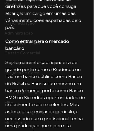
Pecuária
diretrizes para que você consiga 
alcançar um cargo em umas das 
Turma de Graduação
várias instituições espalhadas pelo 
Pós-Graduação
país. 
Administração
Como entrar para o mercado 
Segurança Publica
bancário
Gestão Comercial
Seja uma instituição financeira de 
Banking e Mercado de Capitais
grande porte como o Bradesco ou 
Pecuária de Corte
Itaú, um banco público como Banco 
Liderança
do Brasil ou Banrisul ou mesmo um 
banco de menor porte como Banco 
Gestão de Pessoas
BMG ou Sicredi as oportunidades de 
MBA
crescimento são excelentes. Mas 
antes de sair enviando currículo, é 
Gestão de Segurança Publica
necessário que o profissional tenha 
Metaverso
uma graduação que o permita 