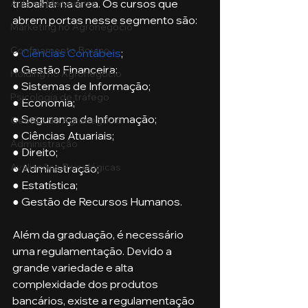
trabalhar na área. Os cursos que 
Aula no Metaverso
abrem portas nesse segmento são:
Marketing no Agronegócio
Confinamento Bovino
● 
Ciências Contábeis
;
● Gestão Financeira;
Holding no Agronegócio
● Sistemas de Informação;
Psicologia de tráfego
● Economia;
● Segurança da Informação;
Gestão do Agronegócio
● Ciências Atuariais;
Administração
● Direito;
Avaliações Psicológicas
● Administração;
● Estatística;
● Gestão de Recursos Humanos.
Além da graduação, é necessário 
uma regulamentação. Devido a 
grande variedade e alta 
complexidade dos produtos 
bancários, existe a regulamentação 