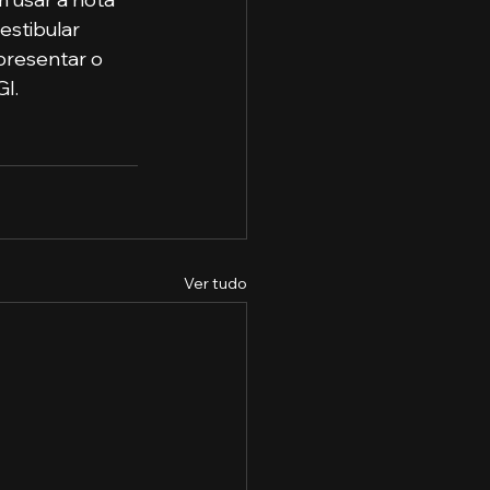
estibular 
apresentar o 
I.  
Ver tudo