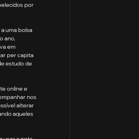
elecidos por 
o ano, 
eva em 
ar per capita 
e estudo de 
companhar nos 
sível alterar 
rando aqueles 