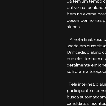
Já tem um tempo co
entrar na faculdade
bem no exame para 
desempenho nas pro
alunos. 
   A nota final, resultado da soma dos pontos das matérias dividido por elas, pode ser 
usada em duas situ
Unificada, o aluno 
que eles tenham es
geralmente em jane
sofreram alteraçõe
  Pela internet, o aluno tem acesso aos cursos disponíveis em cada universidade pública 
participante e cons
busca automaticamen
candidatos inscrito