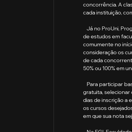
concorrência. A cl
cada instituição, c
   Já no ProUni, Programa Universidade para Todos, o estudante concorre a uma bolsa 
de estudos em facul
comumente no início
consideração os cur
de cada concorrent
50% ou 100% em univ
   Para participar basta realizar a inscrição em uma única etapa, inteiramente online e 
gratuita, selecion
dias de inscrição a 
os cursos desejados
em que sua nota sej
   Na FGI, Faculdade de Gestão e Inovação, os estudantes também podem usar a nota 