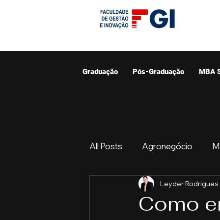
Graduação
Pós-Graduação
MBA 
All Posts
Agronegócio
M
Leyder Rodrigues
Graduação
Resumo do 
Como en