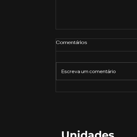
Comentários
Escreva um comentário
O Futuro do Trabalho:
Tendências e
Oportunidades para os
Profissionais do Século
XXI‌
Unidades