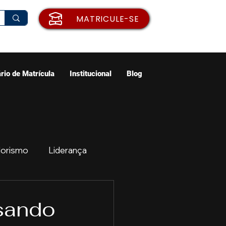
MATRICULE-SE
rio de Matrícula
Institucional
Blog
orismo
Liderança
ão
Emprego
usando