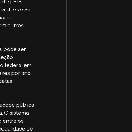
rte para 
ante se sair 
or o 
om outros 
leção 
to federal em 
zes por ano, 
datas 
. O sistema 
 entre os 
modalidade de 