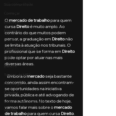
Sua comunidade
Começar
O 
mercado de trabalho
 para quem 
Educação
cursa 
Direito
 é muito amplo. Ao 
Emprego
contrário do que muitos podem 
pensar, a graduação em 
Direito
 não 
Gestão
se limita à atuação nos tribunais. O 
Ciências Contábeis
profissional que se forma em 
Direito
pode optar por atuar nas mais 
Direito
diversas áreas. 
Bancos
Turmas de MBA
   Embora o 
mercado
 seja bastante 
concorrido, ainda assim encontram-
Psicologia
se oportunidades na iniciativa 
Cidades
privada, pública e até advogando de 
forma autônoma. No texto de hoje, 
Datas Comemorativas
vamos falar mais sobre o 
mercado 
Vendas
de trabalho
 para quem cursa 
Direito
.