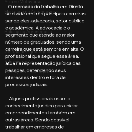
Aula no Metaverso
   O 
mercado do trabalho
 em 
Direito 
Marketing no Agronegócio
se divide em três principais carreiras, 
sendo elas: advocacia, setor público 
Confinamento Bovino
e acadêmica. A advocacia é o 
Holding no Agronegócio
segmento que atende ao maior 
número de graduados, sendo uma 
Psicologia de tráfego
carreira que está sempre em alta. O 
Gestão do Agronegócio
profissional que segue essa área, 
Administração
atua na representação jurídica das 
pessoas, defendendo seus 
Avaliações Psicológicas
interesses dentro e fora de 
processos judiciais.
    Alguns profissionais usam o 
conhecimento jurídico para iniciar 
empreendimentos também em 
outras áreas. Sendo possível 
trabalhar em empresas de 