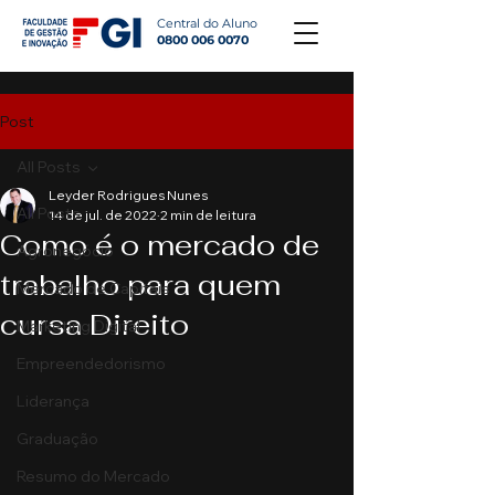
Central do Aluno
0800 006 0070
Post
All Posts
Leyder Rodrigues Nunes
All Posts
14 de jul. de 2022
2 min de leitura
Como é o mercado de
Agronegócio
trabalho para quem
Mercado de Capitais
cursa Direito
Marketing Digital
Empreendedorismo
Liderança
Graduação
Resumo do Mercado