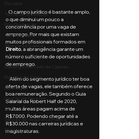
Pecuária
   O campo jurídico é bastante amplo, 
Turma de Graduação
o que diminui um pouco a 
Pós-Graduação
concorrência por uma vaga de 
emprego. Por mais que existam 
Administração
muitos profissionais formados em 
Segurança Publica
Direito
, a abrangência garante um 
número suficiente de oportunidades 
Gestão Comercial
de emprego. 
Banking e Mercado de Capitais
Pecuária de Corte
    Além do segmento jurídico ter boa 
oferta de vagas, ele também oferece 
Liderança
boa remuneração. Segundo o Guia 
Gestão de Pessoas
Salarial da Robert Half de 2020, 
muitas áreas pagam acima de 
MBA
R$7.000. Podendo chegar até a 
Gestão de Segurança Publica
R$30.000 nas carreiras jurídicas e 
Metaverso
magistraturas.