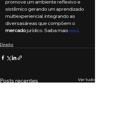
promove um ambiente reflexivo e 
sistêmico gerando um aprendizado 
multiexperiencial, integrando as 
diversasáreas que compõem o
mercado
 jurídico. Saiba mais 
aqui
.
Direito
Ver tudo
Posts recentes