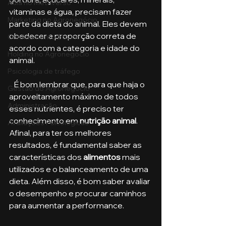
Aula no Metaverso
vitaminas e água, precisam fazer 
Marketing no Agronegócio
parte da dieta do animal. Eles devem 
obedecer a proporção correta de 
Confinamento Bovino
acordo com a categoria e idade do 
Holding no Agronegócio
animal.
Psicologia de tráfego
   É bom lembrar que, para que haja o 
Gestão do Agronegócio
aproveitamento máximo de todos 
Administração
esses nutrientes, é preciso ter 
conhecimento em 
nutrição animal
. 
Avaliações Psicológicas
Afinal, para ter os melhores 
resultados, é fundamental saber as 
características dos 
alimentos
 mais 
utilizados e o balanceamento de uma 
dieta. Além disso, é bom saber avaliar 
o desempenho e procurar caminhos 
para aumentar a performance.