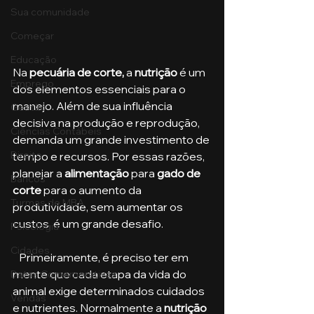
Sua comunidade
Começar
Educação
Na 
pecuária de corte,
 a 
nutrição
 é um 
Emprego
dos elementos essenciais para o 
manejo. Além de sua influência 
Gestão
decisiva na produção e reprodução, 
Ciências Contábeis
demanda um grande investimento de 
Direito
tempo e recursos. Por essas razões, 
planejar a
 alimentação
 para
 gado de 
Bancos
corte
 para o aumento da 
Turmas de MBA
produtividade, sem aumentar os 
custos, é um grande desafio.
Psicologia
Cidades
   Primeiramente, é preciso ter em 
mente que cada etapa da vida do 
Datas Comemorativas
animal exige determinados cuidados 
Vendas
e nutrientes. Normalmente a 
nutrição