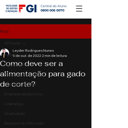
Central do Aluno
0800 006 0070
Post
All Posts
Leyder Rodrigues Nunes
All Posts
5 de out. de 2022
2 min de leitura
Como deve ser a
Agronegócio
alimentação para gado
Mercado de Capitais
de corte?
Marketing Digital
Empreendedorismo
Liderança
Graduação
Resumo do Mercado