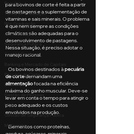
Pecuária
para bovinos de corte é feita a partir 
de pastagens e a suplementação de 
Turma de Graduação
vitaminas e sais minerais. O problema 
Pós-Graduação
é que nem sempre as condições 
climáticas são adequadas para o 
Administração
desenvolvimento de pastagens. 
Segurança Publica
Nessa situação, é preciso adotar o 
Gestão Comercial
manejo racional.
Banking e Mercado de Capitais
   Os bovinos destinados à 
pecuária 
Pecuária de Corte
de corte 
demandam uma 
alimentação
 focada na eficiência 
Liderança
máxima do ganho muscular. Deve-se 
Gestão de Pessoas
levar em conta o tempo para atingir o 
peso adequado e os custos 
MBA
envolvidos na produção.
Gestão de Segurança Publica
Metaverso
   Elementos como proteínas, 
gordura, açúcares, minerais, 