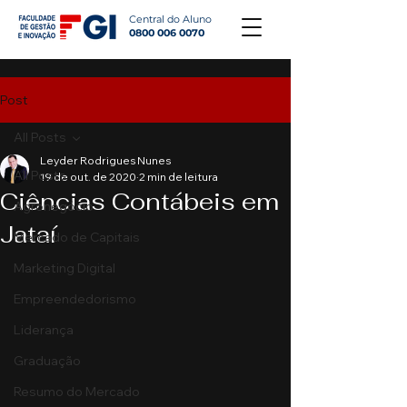
Central do Aluno
0800 006 0070
Post
All Posts
Leyder Rodrigues Nunes
All Posts
19 de out. de 2020
2 min de leitura
Ciências Contábeis em
Agronegócio
Jataí
Mercado de Capitais
Marketing Digital
Empreendedorismo
Liderança
Graduação
Resumo do Mercado