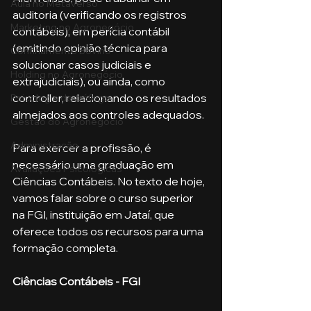
Aula no Metaverso
auditoria (verificando os registros 
Marketing no Agronegócio
contábeis), em perícia contábil 
(emitindo opinião técnica para 
Confinamento Bovino
solucionar casos judiciais e 
Holding no Agronegócio
extrajudiciais), ou ainda, como 
controller, relacionando os resultados 
Psicologia de tráfego
almejados aos controles adequados.
Gestão do Agronegócio
Administração
Para exercer a profissão, é 
necessário uma graduação em 
Avaliações Psicológicas
Ciências Contábeis. No texto de hoje, 
vamos falar sobre o curso superior 
na FGI, instituição em Jataí, que 
oferece todos os recursos para uma 
formação completa.
Ciências Contábeis - FGI