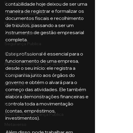
Pecuária
contabilidade hoje deixou de ser uma 
maneira de registrar e formalizar os 
Turma de Graduação
documentos fiscais e recolhimento 
Pós-Graduação
de tributos, passando a ser um 
instrumento de gestão empresarial 
Administração
completa.
Segurança Publica
Este profissional é essencial para o 
Gestão Comercial
funcionamento de uma empresa, 
Banking e Mercado de Capitais
desde o seu início: ele registra a 
Pecuária de Corte
companhia junto aos órgãos do 
governo e obtém o alvará para o 
Liderança
começo das atividades. Ele também 
Gestão de Pessoas
elabora demonstrações financeiras e 
controla toda a movimentação 
MBA
(contas, empréstimos, 
Gestão de Segurança Publica
investimentos). 
Metaverso
Além disso, pode trabalhar em 