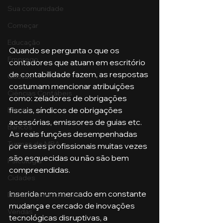
Sua comunidade
Começar
Educação
Quando se pergunta o que os 
Emprego
contadores que atuam em escritório 
de contabilidade fazem, as respostas 
Gestão
costumam mencionar atribuições 
Ciências Contábeis
como: zeladores de obrigações 
fiscais, síndicos de obrigações 
Direito
acessórias, emissores de guias etc. 
Bancos
As reais funções desempenhadas 
Turmas de MBA
por esses profissionais muitas vezes 
são esquecidas ou não são bem 
Psicologia
compreendidas.
Cidades
Inserida num mercado em constante 
Datas Comemorativas
mudança e cercado de inovações 
Vendas
tecnológicas disruptivas, a 