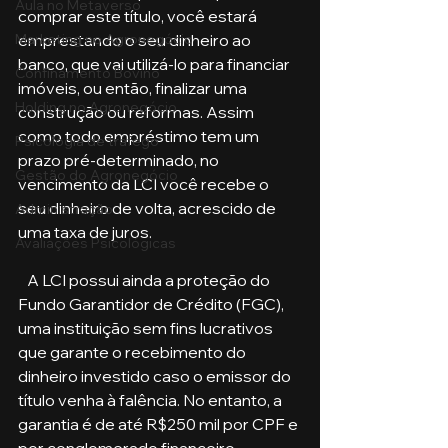
Aula no Metaverso
comprar este título, você estará 
emprestando o seu dinheiro ao 
Marketing no Agronegócio
banco, que vai utilizá-lo para financiar 
Confinamento Bovino
imóveis, ou então, finalizar uma 
Holding no Agronegócio
construção ou reformas. Assim 
como todo empréstimo tem um 
Psicologia de tráfego
prazo pré-determinado, no 
Gestão do Agronegócio
vencimento da LCI você recebe o 
seu dinheiro de volta, acrescido de 
Administração
uma taxa de juros.
Avaliações Psicológicas
   A LCI possui ainda a proteção do 
Fundo Garantidor de Crédito (FGC), 
uma instituição sem fins lucrativos 
que garante o recebimento do 
dinheiro investido caso o emissor do 
título venha à falência. No entanto, a 
garantia é de até R$250 mil por CPF e 
por conglomerado financeiro.