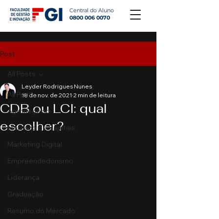
Central do Aluno
0800 006 0070
Post
All Posts
Leyder Rodrigues Nunes
All Posts
18 de nov. de 2021
2 min de leitura
CDB ou LCI: qual
Agronegócio
escolher?
Mercado de Capitais
Marketing Digital
Empreendedorismo
Liderança
Graduação
Resumo do Mercado