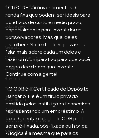
Sua comunidade
LCI e CDB são investimentos de 
renda fixa que podem ser ideais para 
Começar
objetivos de curto e médio prazo, 
Educação
especialmente para investidores 
conservadores. Mas qual deles 
Emprego
escolher? No texto de hoje, vamos 
Gestão
falar mais sobre cada um deles e 
Ciências Contábeis
fazer um comparativo para que você 
possa decidir em qual investir. 
Direito
Continue com a gente!
Bancos
   O CDB é o Certificado de Depósito 
Turmas de MBA
Bancário. Ele é um título privado 
Psicologia
emitido pelas instituições financeiras, 
Cidades
representando um empréstimo. A 
taxa de rentabilidade do CDB pode 
Datas Comemorativas
ser pré-fixada, pós-fixada ou híbrida. 
Vendas
A lógica é a mesma que para os 