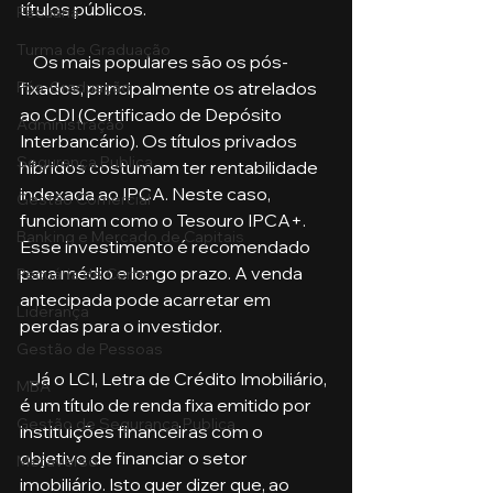
títulos públicos. 
Pecuária
Turma de Graduação
    Os mais populares são os pós-
fixados, principalmente os atrelados 
Pós-Graduação
ao CDI (Certificado de Depósito 
Administração
Interbancário). Os títulos privados 
Segurança Publica
híbridos costumam ter rentabilidade 
indexada ao IPCA. Neste caso, 
Gestão Comercial
funcionam como o Tesouro IPCA+. 
Banking e Mercado de Capitais
Esse investimento é recomendado 
para médio e longo prazo. A venda 
Pecuária de Corte
antecipada pode acarretar em 
Liderança
perdas para o investidor.
Gestão de Pessoas
   Já o LCI, Letra de Crédito Imobiliário, 
MBA
é um título de renda fixa emitido por 
Gestão de Segurança Publica
instituições financeiras com o 
objetivo de financiar o setor 
Metaverso
imobiliário. Isto quer dizer que, ao 