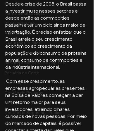
Pecuária
Desde a crise de 2008, o Brasil passa 
a investir muito nesses setores e 
Turma de Graduação
desde então as commodities 
Pós-Graduação
passam a ter um ciclo ainda maior de 
valorização. É preciso enfatizar que o 
Administração
Brasil atrela o seu crescimento 
Segurança Publica
econômico ao crescimento da 
população e do consumo de proteína 
Gestão Comercial
animal, consumo de commodities e 
Banking e Mercado de Capitais
da indústria internacional. 
Pecuária de Corte
 Com esse crescimento, as 
Liderança
empresas agropecuárias presentes 
Gestão de Pessoas
na Bolsa de Valores começam a dar 
um retorno maior para seus 
MBA
investidores, atraindo olhares 
Gestão de Segurança Publica
curiosos de novas pessoas. Por meio 
Metaverso
do mercado de capitais, é possível 
conectar a oferta daqueles que 