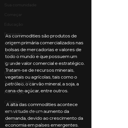
Sua comunidade
Começar
Educação
Emprego
As commodities são produtos de 
origem primária comercializados nas 
Gestão
bolsas de mercadorias e valores de 
Ciências Contábeis
todo o mundo e que possuem um 
grande valor comercial e estratégico. 
Direito
Tratam-se de recursos minerais, 
Bancos
vegetais ou agrícolas, tais como o 
Turmas de MBA
petróleo, o carvão mineral, a soja, a 
cana-de-açúcar, entre outros.
Psicologia
Cidades
 A alta das commodities acontece 
em virtude de um aumento da 
Datas Comemorativas
demanda, devido ao crescimento da 
Vendas
economia em países emergentes. 