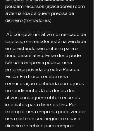
Aula no Metaverso
poupam recursos (aplicadores) com 
Marketing no Agronegócio
a demanda de quem precisa de 
dinheiro (tomadores).
Confinamento Bovino
Holding no Agronegócio
 Ao comprar um ativo no mercado de 
capitais, o investidor está na verdade 
Psicologia de tráfego
emprestando seu dinheiro para o 
Gestão do Agronegócio
dono desse ativo. Esse dono pode 
Administração
ser uma empresa pública, uma 
empresa privada ou outra Pessoa 
Avaliações Psicológicas
Física. Em troca, recebe uma 
remuneração conhecida como juros 
ou rendimento. Já os donos dos 
ativos conseguem obter recursos 
imediatos para diversos fins. Por 
exemplo, uma empresa pode vender 
uma parte do seu negócio e usar o 
dinheiro recebido para comprar 