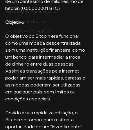
de um centésimo de milionésimo de 
Aula no Metaverso
bitcoin (0,00000001 BTC).
Marketing no Agronegócio
Confinamento Bovino
Objetivo
Holding no Agronegócio
O objetivo do Bitcoin era funcionar 
Psicologia de tráfego
como uma moeda descentralizada, 
sem uma instituição financeira, como 
Gestão do Agronegócio
um banco, para intermediar a troca 
Administração
de dinheiro entre duas pessoas. 
Assim as transações pela internet 
Avaliações Psicológicas
poderiam ser mais rápidas, baratas e 
as moedas poderiam ser utilizadas 
em qualquer país, sem limites ou 
condições especiais.
Devido à sua rápida valorização, o 
Bitcoin se tornou, para muitos, a 
oportunidade de um “investimento” 