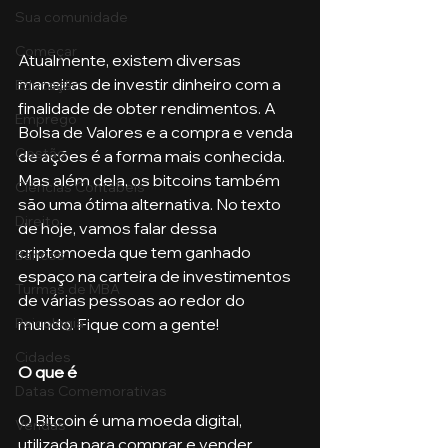
Sua comunidade
Começar
Atualmente, existem diversas 
maneiras de investir dinheiro com a 
Educação
finalidade de obter rendimentos. A 
Emprego
Bolsa de Valores e a compra e venda 
Gestão
de ações é a forma mais conhecida. 
Mas além dela, os bitcoins também 
Ciências Contábeis
são uma ótima alternativa. No texto 
Direito
de hoje, vamos falar dessa 
criptomoeda que tem ganhado 
Bancos
espaço na carteira de investimentos 
Turmas de MBA
de várias pessoas ao redor do 
mundo. Fique com a gente!
Psicologia
Cidades
O que é
Datas Comemorativas
O Bitcoin é uma moeda digital, 
Vendas
utilizada para comprar e vender 