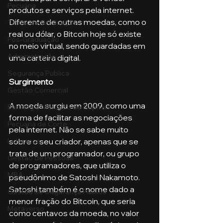
Pecuária
produtos e serviços pela internet. 
Diferente de outras moedas, como o 
Turma de Graduação
real ou dólar, o Bitcoin hoje só existe 
Pós-Graduação
no meio virtual, sendo guardadas em 
Administração
uma carteira digital.
Segurança Publica
Surgimento
Gestão Comercial
A moeda surgiu em 2009, como uma 
Banking e Mercado de Capitais
forma de facilitar as negociações 
Pecuária de Corte
pela internet. Não se sabe muito 
sobre o seu criador, apenas que se 
Liderança
trata de um programador, ou grupo 
Gestão de Pessoas
de programadores, que utiliza o 
MBA
pseudônimo de Satoshi Nakamoto. 
Satoshi também é o nome dado a 
Gestão de Segurança Publica
menor fração do Bitcoin, que seria 
Metaverso
como centavos da moeda, no valor 