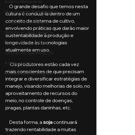
Aula no Metaverso
    O grande desafio que temos nesta 
Marketing no Agronegócio
cultura é conduzi-la dentro de um 
conceito de sistema de cultivo, 
Confinamento Bovino
envolvendo práticas que darão maior 
Holding no Agronegócio
sustentabilidade à produção e 
longevidade às tecnologias 
Psicologia de tráfego
atualmente em uso. 
Gestão do Agronegócio
Administração
     Os produtores estão cada vez 
mais conscientes de que precisam 
Avaliações Psicológicas
integrar e diversificar estratégias de 
manejo, visando melhorias de solo, no 
aproveitamento de recursos do 
meio, no controle de doenças, 
pragas, plantas daninhas, etc. 
    Desta forma, a 
soja
 continuará 
trazendo rentabilidade a muitas 