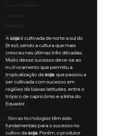
Sua comunidade
Começar
Educação
Emprego
A 
soja
 é cultivada de norte a sul do 
Brasil, sendo a cultura que mais 
Gestão
cresceu nas últimas três décadas. 
Ciências Contábeis
Muito desse sucesso deve-se ao 
melhoramento que permitiu a 
Direito
tropicalização da 
soja
, que passou a 
Bancos
ser cultivada com sucesso em 
Turmas de MBA
regiões de baixas latitudes, entre o 
trópico de capricórnio e a linha do 
Psicologia
Equador.
Cidades
   Novas tecnologias têm sido 
Datas Comemorativas
fundamentais para o sucesso no 
Vendas
cultivo da 
soja
. Porém, o produtor 