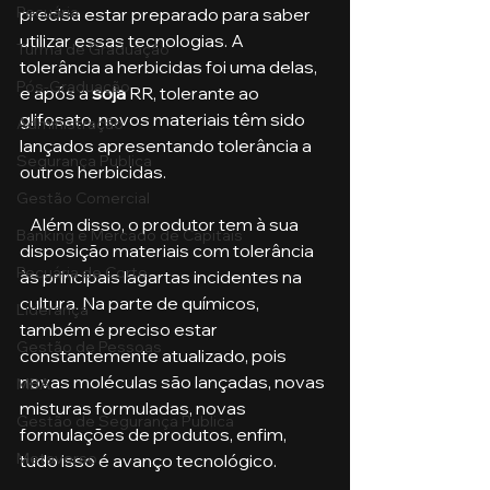
Pecuária
precisa estar preparado para saber 
utilizar essas tecnologias. A 
Turma de Graduação
tolerância a herbicidas foi uma delas, 
Pós-Graduação
e após a 
soja
 RR, tolerante ao 
glifosato, novos materiais têm sido 
Administração
lançados apresentando tolerância a 
Segurança Publica
outros herbicidas. 
Gestão Comercial
   Além disso, o produtor tem à sua 
Banking e Mercado de Capitais
disposição materiais com tolerância 
Pecuária de Corte
às principais lagartas incidentes na 
cultura. Na parte de químicos, 
Liderança
também é preciso estar 
Gestão de Pessoas
constantemente atualizado, pois 
novas moléculas são lançadas, novas 
MBA
misturas formuladas, novas 
Gestão de Segurança Publica
formulações de produtos, enfim, 
Metaverso
tudo isso é avanço tecnológico.