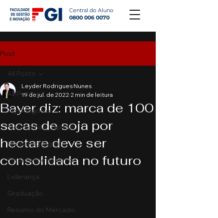
Central do Aluno
0800 006 0070
Post
All Posts
Leyder Rodrigues Nunes
All Posts
19 de jul. de 2022
2 min de leitura
Bayer diz: marca de 100
Agronegócio
sacas de soja por
Mercado de Capitais
hectare deve ser
Marketing Digital
consolidada no futuro
Empreendedorismo
Liderança
Graduação
Resumo do Mercado