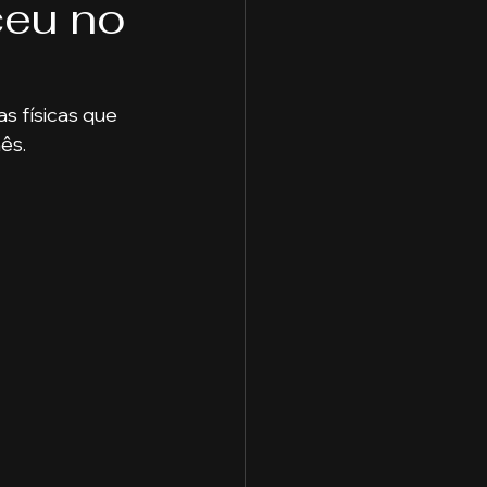
ceu no
ologia
Cidades
aduação
 físicas que 
ês.
e Capitais