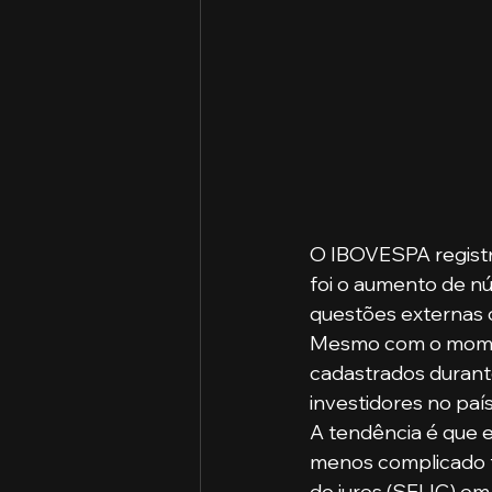
O IBOVESPA registr
foi o aumento de nú
questões externas c
Mesmo com o moment
cadastrados durant
investidores no paí
A tendência é que e
menos complicado fa
de juros (SELIC) em