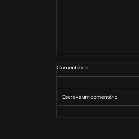
Comentários
Escreva um comentário
A importância das
ferramentas de
Inteligência Artificial na
vida acadêmica: por que