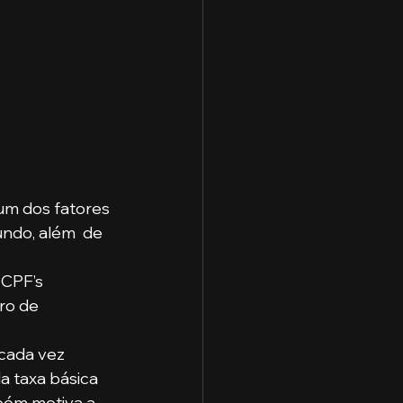
m dos fatores 
ndo, além  de 
CPF’s 
ro de 
cada vez 
a taxa básica 
bém motiva a 