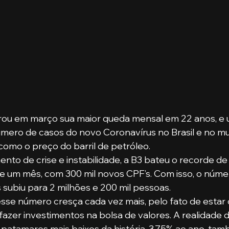
ou em março sua maior queda mensal em 22 anos, e u
mero de casos do novo Coronavírus no Brasil e no mu
omo o preço do barril de petróleo.
o de crise e instabilidade, a B3 bateu o recorde de 
e um mês, com 300 mil novos CPF’s. Com isso, o núme
s subiu para 2 milhões e 200 mil pessoas.
sse número cresça cada vez mais, pelo fato de estar 
zer investimentos na bolsa de valores. A realidade d
 patamares mais baixos da história, 3,75% ao ano, tam