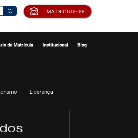
MATRICULE-SE
rio de Matrícula
Institucional
Blog
orismo
Liderança
ão
Emprego
ados