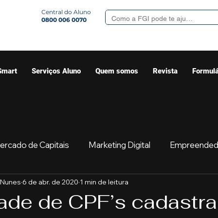
Central do Aluno
0800 006 0070
Smart
Serviços Aluno
Quem somos
Revista
Formulá
ercado de Capitais
Marketing Digital
Empreended
 Nunes
6 de abr. de 2020
1 min de leitura
Mercado
Sua comunidade
Começar
Educaç
ade de CPF’s cadastr