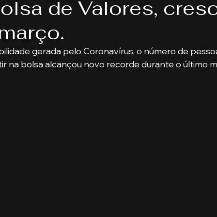
Bolsa de Valores, cres
eis
Direito
Bancos
Turmas de MBA
Psic
março.
endas
Pecuária
Turma de Graduação
Pós-Gr
ilidade gerada pelo Coronavírus, o número de pessoas
ir na bolsa alcançou novo recorde durante o último m
a Publica
Gestão Comercial
Banking e Mercado d
ança
Gestão de Pessoas