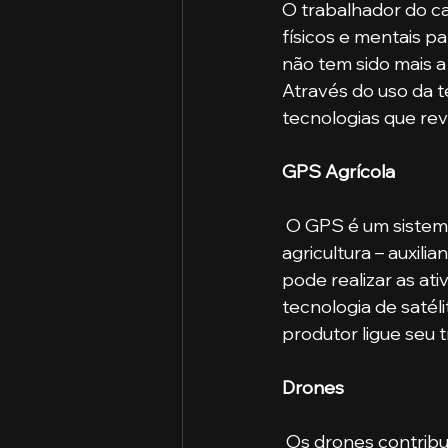
O trabalhador do c
físicos e mentais p
não tem sido mais a
Através do uso da t
tecnologias que rev
GPS Agrícola
 O GPS é um sistema muito utilizado no nosso cotidiano, seja no carro, no celular ou na 
agricultura – auxili
pode realizar as ati
tecnologia de satéli
produtor ligue seu 
Drones
 Os drones contribuem para um plantio mais produtivo nas lavouras. Isso acontece 