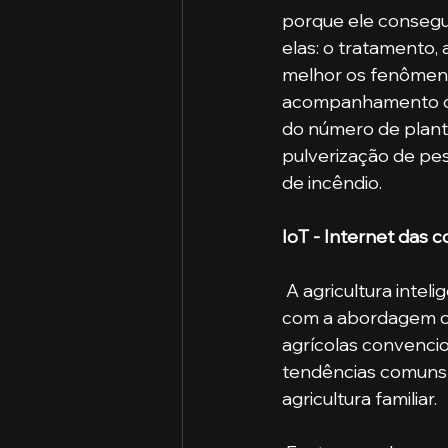
porque ele consegu
elas: o tratamento
melhor os fenômeno
acompanhamento da 
do número de plant
pulverização de pes
de incêndio.
IoT - Internet das c
 A agricultura inteligente baseada em IoT é altamente eficiente quando comparada 
com a abordagem co
agrícolas convenci
tendências comuns o
agricultura familiar.