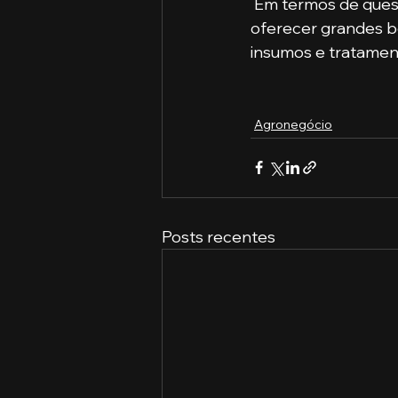
 Em termos de questões ambientais, a agricultura inteligente baseada em IoT pode 
oferecer grandes be
insumos e tratamen
Agronegócio
Posts recentes