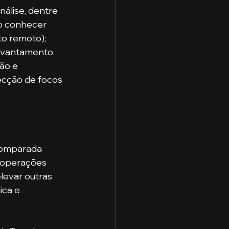
álise, dentre 
o conhecer 
o remoto); 
evantamento 
ão e 
ecção de focos 
 operações 
evar outras 
ca e 