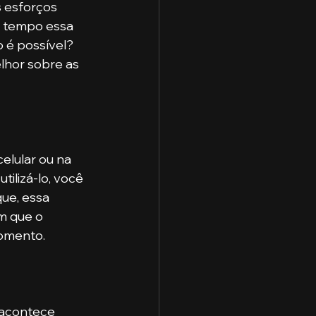
 esforços 
m tempo essa 
 é possível? 
lhor sobre as 
tilizá-lo, você 
ue, essa 
m que o 
momento.