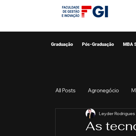
Graduação
Pós-Graduação
MBA 
All Posts
Agronegócio
M
Leyder Rodrigues
Graduação
Resumo do 
As tecn