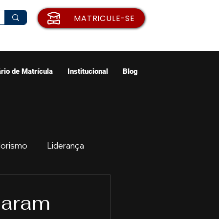
MATRICULE-SE
rio de Matrícula
Institucional
Blog
orismo
Liderança
ão
Emprego
naram