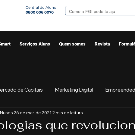
Central do Aluno
0800 006 0070
Smart
Serviços Aluno
Quem somos
Revista
Formulá
ercado de Capitais
Marketing Digital
Empreended
 Nunes
26 de mar. de 2021
2 min de leitura
Mercado
Sua comunidade
Começar
Educaç
ologias que revolucio