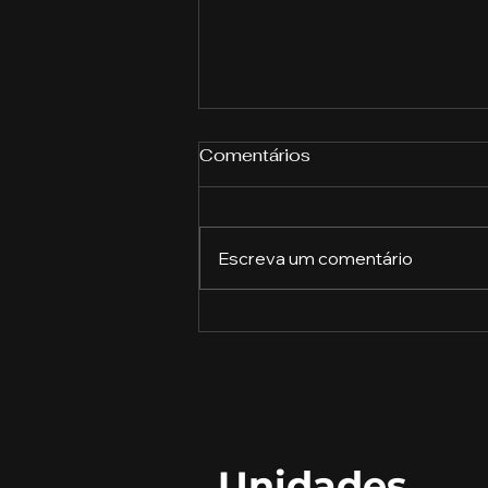
Comentários
Escreva um comentário
A Revolução do Gergelim:
Como Este Pequeno Grão
Está Transformando o
Mercado Alimentício
Unidades