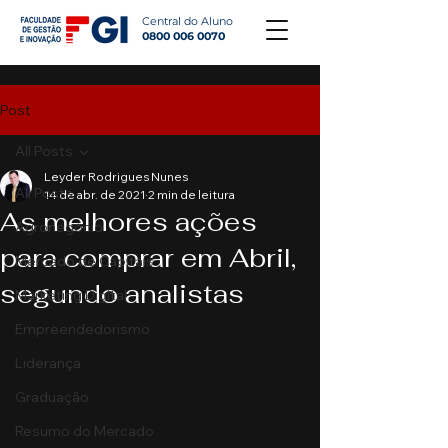
Central do Aluno
0800 006 0070
Post
All Posts
Leyder Rodrigues Nunes
All Posts
14 de abr. de 2021
2 min de leitura
As melhores ações
Agronegócio
para comprar em Abril,
Mercado de Capitais
segundo analistas
Marketing Digital
Empreendedorismo
Liderança
Graduação
Resumo do Mercado