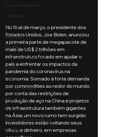
Sua comunidade
Começar
Educação
No final de março, o presidente dos 
Estados Unidos, Joe Biden, anunciou 
Emprego
a primeira parte de megapacote de 
Gestão
mais de US$ 2 trilhões em 
infraestrutura focado em ajudar o 
Ciências Contábeis
país a enfrentar os impactos da 
Direito
pandemia do coronavírus na 
Bancos
economia. Somado à forte demanda 
por commodities ao redor do mundo, 
Turmas de MBA
por conta das restrições de 
Psicologia
produção de aço na China e projetos 
de infraestrutura também gigantes 
Cidades
na Ásia, um novo rumo tem surgido: 
Datas Comemorativas
investidores estão voltando seus 
olhos, e dinheiro, em empresas 
Vendas