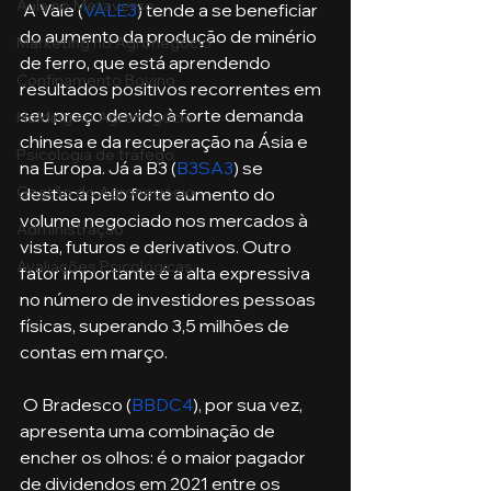
Aula no Metaverso
 A Vale (
VALE3
) tende a se beneficiar 
do aumento da produção de minério 
Marketing no Agronegócio
de ferro, que está aprendendo 
Confinamento Bovino
resultados positivos recorrentes em 
seu preço devido à forte demanda 
Holding no Agronegócio
chinesa e da recuperação na Ásia e 
Psicologia de tráfego
na Europa. Já a B3 (
B3SA3
) se 
Gestão do Agronegócio
destaca pelo forte aumento do 
volume negociado nos mercados à 
Administração
vista, futuros e derivativos. Outro 
Avaliações Psicológicas
fator importante é a alta expressiva 
no número de investidores pessoas 
físicas, superando 3,5 milhões de 
contas em março.
 O Bradesco (
BBDC4
), por sua vez, 
apresenta uma combinação de 
encher os olhos: é o maior pagador 
de dividendos em 2021 entre os 