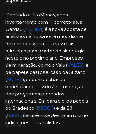
específicas. 
Pecuária
Turma de Graduação
 Segundo a InfoMoney, após 
levantamento com 11 corretoras, a 
Pós-Graduação
Gerdau (
GGBR4
) é a nova aposta de 
Administração
analistas na Bolsa este mês, diante 
de perspectivas cada vez mais 
Segurança Publica
otimistas para o setor de siderurgia 
Gestão Comercial
neste e no próximo ano. Empresas 
Banking e Mercado de Capitais
de mineração, como a Vale (
VALE3
), e 
de papel e celulose, caso da Suzano 
Pecuária de Corte
(
SUZB3
), podem acabar se 
Liderança
beneficiando devido à recuperação 
dos preços nos mercados 
Gestão de Pessoas
internacionais. Em paralelo, os papéis 
MBA
do Bradesco (
BBDC4
) e da B3 
(
B3SA3
)também se destacam como 
Gestão de Segurança Publica
indicações dos analistas. 
Metaverso