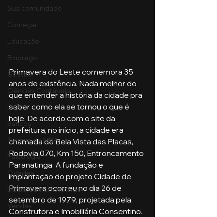
Sua comunidade
Começar
Educação
Emprego
Primavera do Leste comemora 35 
Gestão
anos de existência. Nada melhor do 
Ciências Contábeis
que entender a história da cidade pra 
saber como ela se tornou o que é 
Direito
hoje. De acordo com o site da 
Bancos
prefeitura, no início, a cidade era 
Turmas de MBA
chamada de Bela Vista das Placas, 
Rodovia 070, Km 150, Entroncamento 
Psicologia
Paranatinga. A fundação e 
Cidades
implantação do projeto Cidade de 
Primavera ocorreu no dia 26 de 
Datas Comemorativas
setembro de 1979, projetada pela 
Vendas
Construtora e Imobiliária Consentino.