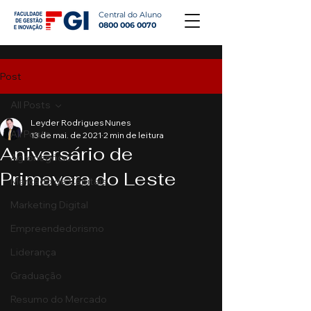
Central do Aluno
0800 006 0070
Post
All Posts
Leyder Rodrigues Nunes
All Posts
13 de mai. de 2021
2 min de leitura
Aniversário de
Agronegócio
Primavera do Leste
Mercado de Capitais
Marketing Digital
Empreendedorismo
Liderança
Graduação
Resumo do Mercado