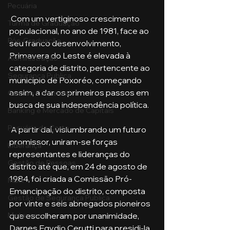
Pecuária
 Com um vertiginoso crescimento 
Turma de Graduação
populacional, no ano de 1981, face ao 
Pós-Graduação
seu franco desenvolvimento, 
Primavera do Leste é elevada à 
Administração
categoria de distrito, pertencente ao 
Segurança Publica
município de Poxoréo, começando 
assim, a dar os primeiros passos em 
Gestão Comercial
busca de sua independência política.
Banking e Mercado de Capitais
Pecuária de Corte
 A partir daí, vislumbrando um futuro 
promissor, uniram-se forças 
Liderança
representantes e lideranças do 
Gestão de Pessoas
distrito até que, em 24 de agosto de 
1984, foi criada a Comissão Pró-
MBA
Emancipação do distrito, composta 
Gestão de Segurança Publica
por vinte e seis abnegados pioneiros 
Metaverso
que escolheram por unanimidade, 
Darnes Egydio Cerutti para presidi-la.