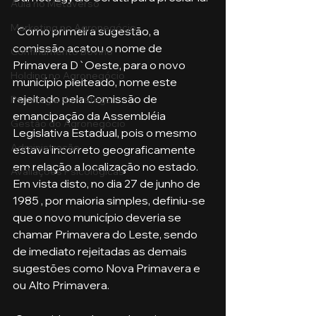
Aula no Metaverso
Marketing no Agronegócio
  Como primeira sugestão, a 
comissão acatou o nome de 
Confinamento Bovino
Primavera D`Oeste, para o novo 
Holding no Agronegócio
município pleiteado, nome este 
rejeitado pela Comissão de 
Psicologia de tráfego
emancipação da Assembléia 
Gestão do Agronegócio
Legislativa Estadual, pois o mesmo 
Administração
estava incorreto geograficamente 
em relação a localização no estado. 
Avaliações Psicológicas
Em vista disto, no dia 27 de junho de 
1985 , por maioria simples, definiu-se 
que o novo município deveria se 
chamar Primavera do Leste, sendo 
de imediato rejeitadas as demais 
sugestões como Nova Primavera e 
ou Alto Primavera.