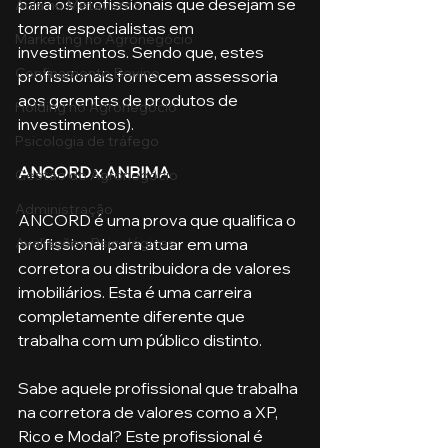
para os profissionais que desejam se 
Aula no Metaverso
tornar especialistas em 
Marketing no Agronegócio
investimentos. Sendo que, estes 
Confinamento Bovino
profissionais fornecem assessoria 
aos gerentes de produtos de 
Holding no Agronegócio
investimentos).
Psicologia de tráfego
ANCORD x ANBIMA
Gestão do Agronegócio
Administração
ANCORD é uma prova que qualifica o 
Avaliações Psicológicas
profissional para atuar em uma 
corretora ou distribuidora de valores 
imobiliários. Esta é uma carreira 
completamente diferente que 
trabalha com um público distinto. 
Sabe aquele profissional que trabalha 
na corretora de valores como a XP, 
Rico e Modal? Este profissional é 