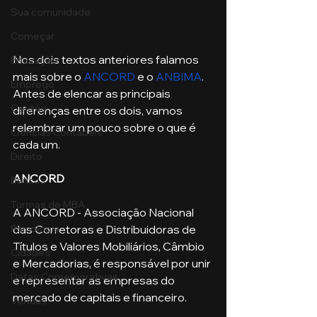
Sua comunidade
Começar
Nos dois textos anteriores falamos 
Educação
mais sobre o 
ANCORD
 e o 
ANBIMA
. 
Emprego
Antes de elencar as principais 
Gestão
diferenças entre os dois, vamos 
relembrar um pouco sobre o que é 
Ciências Contábeis
cada um. 
Direito
ANCORD
Bancos
Turmas de MBA
A ANCORD - Associação Nacional 
Psicologia
das Corretoras e Distribuidoras de 
Títulos e Valores Mobiliários, Câmbio 
Cidades
e Mercadorias, é responsável por unir 
Datas Comemorativas
e representar as empresas do 
mercado de capitais e financeiro.
Vendas