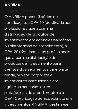
Pecuária
ANBIMA
Turma de Graduação
O ANBIMA possui 3 séries de 
Pós-Graduação
certificação: a CPA-10 (destinada aos 
Administração
profissionais que atuam na 
distribuição de produtos de 
Segurança Publica
investimento em agências bancárias 
Gestão Comercial
ou plataformas de atendimento), a 
CPA-20 (destinada aos profissionais 
Banking e Mercado de Capitais
que atuam na distribuição de 
Pecuária de Corte
produtos de investimento para 
Liderança
clientes dos segmentos varejo alta 
renda, private, corporate e 
Gestão de Pessoas
investidores institucionais em 
MBA
agências bancárias ou em 
plataformas de atendimento) e a 
Gestão de Segurança Publica
CEA (Certificação de Especialista em 
Metaverso
Investimentos ANBIMA, destina-se 