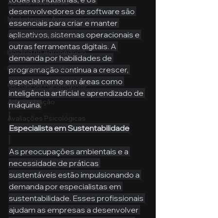
Aula no Metaverso
desenvolvedores de software são 
Marketing no Agronegócio
essenciais para criar e manter 
aplicativos, sistemas operacionais e 
Confinamento Bovino
outras ferramentas digitais. A 
Holding no Agronegócio
demanda por habilidades de 
Psicologia de tráfego
programação continua a crescer, 
especialmente em áreas como 
Gestão do Agronegócio
inteligência artificial e aprendizado de 
Administração
máquina.
Avaliações Psicológicas
Especialista em Sustentabilidade
As preocupações ambientais e a 
necessidade de práticas 
sustentáveis estão impulsionando a 
demanda por especialistas em 
sustentabilidade. Esses profissionais 
ajudam as empresas a desenvolver 