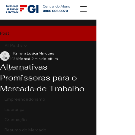
Central do Aluno
0800 006 0070
Post
All Posts
Kamylla Lovica Marques
All Posts
28 de mai.
2 min de leitura
Alternativas
Agronegócio
Promissoras para o
Mercado de Capitais
Mercado de Trabalho
Marketing Digital
Empreendedorismo
Liderança
Graduação
Resumo do Mercado