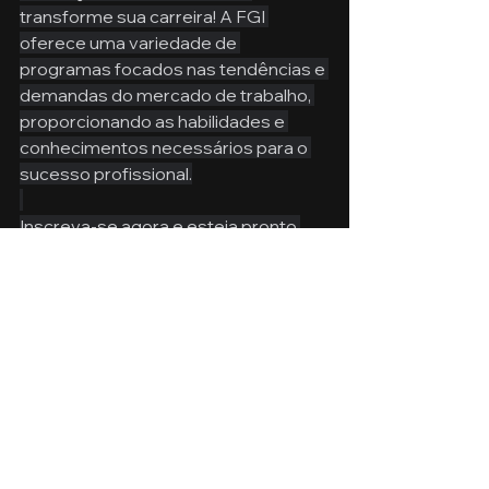
transforme sua carreira! A FGI 
oferece uma variedade de 
programas focados nas tendências e 
demandas do mercado de trabalho, 
proporcionando as habilidades e 
conhecimentos necessários para o 
sucesso profissional.
Inscreva-se agora e esteja pronto 
para o futuro
!
Ver tudo
Posts recentes