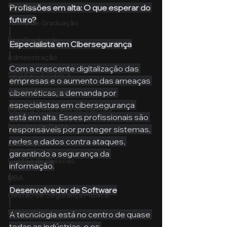
Pecuária
Profissões em alta: O que esperar do 
futuro?
Turma de Graduação
Pós-Graduação
Especialista em Cibersegurança
Administração
Com a crescente digitalização das 
Segurança Publica
empresas e o aumento das ameaças 
Gestão Comercial
cibernéticas, a demanda por 
especialistas em cibersegurança 
Banking e Mercado de Capitais
está em alta. Esses profissionais são 
Pecuária de Corte
responsáveis por proteger sistemas, 
redes e dados contra ataques, 
Liderança
garantindo a segurança da 
Gestão de Pessoas
informação.
MBA
Desenvolvedor de Software
Gestão de Segurança Publica
Metaverso
A tecnologia está no centro de quase 
todas as indústrias, e os 