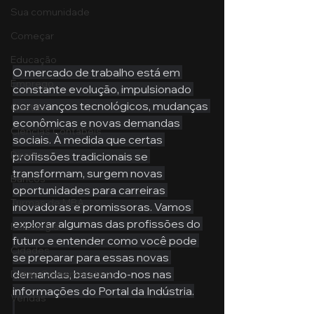
Sua comunidade
Começar
Educação
O mercado de trabalho está em 
Emprego
constante evolução, impulsionado 
por avanços tecnológicos, mudanças 
Gestão
econômicas e novas demandas 
Ciências Contábeis
sociais. À medida que certas 
Direito
profissões tradicionais se 
transformam, surgem novas 
Bancos
oportunidades para carreiras 
Turmas de MBA
inovadoras e promissoras. Vamos 
explorar algumas das profissões do 
Psicologia
futuro e entender como você pode 
Cidades
se preparar para essas novas 
demandas, baseando-nos nas 
Datas Comemorativas
informações do Portal da Indústria.
Vendas