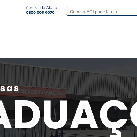
Central do Aluno
0800 006 0070
Smart
Serviços Aluno
Quem somos
Revista
Formulá
ssas
ADUAÇ