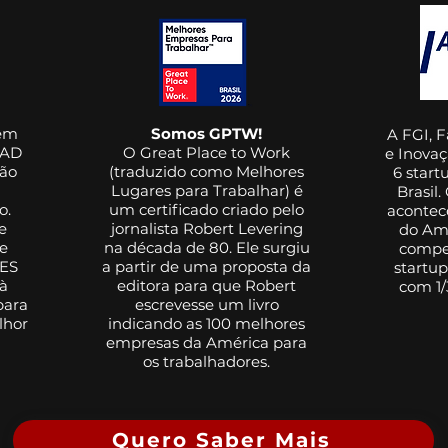
 em
Somos GPTW!
A FGI, 
EAD
O Great Place to Work
e Inovaç
ção
(traduzido como Melhores
6 start
Lugares para Trabalhar) é
Brasil
o.
um certificado criado pelo
acontec
e
jornalista Robert Levering
do Am
e
na década de 80. Ele surgiu
compe
IES
a partir de uma proposta da
startup
 à
editora para que Robert
com 1/
para
escrevesse um livro
lhor
indicando as 100 melhores
empresas da América para
os trabalhadores.
Quero Saber Mais