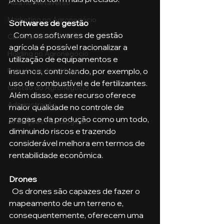
Aula no Metaverso
Marketing no Agronegócio
Softwares de gestão
   Com os softwares de gestão 
Confinamento Bovino
agrícola é possível racionalizar a 
Holding no Agronegócio
utilização de equipamentos e 
insumos, controlando, por exemplo, o 
Psicologia de tráfego
uso de combustível e de fertilizantes. 
Gestão do Agronegócio
Além disso, esse recurso oferece 
Administração
maior qualidade no controle de 
pragas e da produção como um todo, 
Avaliações Psicológicas
diminuindo riscos e trazendo 
considerável melhora em termos de 
rentabilidade econômica. 
Drones
  Os drones são capazes de fazer o 
mapeamento de um terreno e, 
consequentemente, oferecem uma 