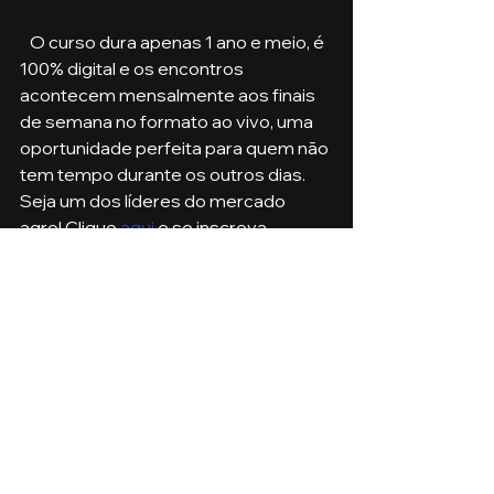
   O curso dura apenas 1 ano e meio, é 
100% digital e os encontros 
acontecem mensalmente aos finais 
de semana no formato ao vivo, uma 
oportunidade perfeita para quem não 
tem tempo durante os outros dias. 
Seja um dos líderes do mercado 
agro! Clique 
aqui
 e se inscreva. 
Agronegócio
Ver tudo
Posts recentes