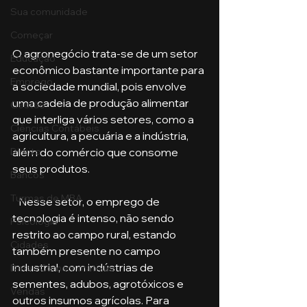
Sua comunidade
Começar
O agronegócio trata-se de um setor 
Educação
econômico bastante importante para 
Emprego
a sociedade mundial, pois envolve 
uma cadeia de produção alimentar 
Gestão
que interliga vários setores, como a 
Ciências Contábeis
agricultura, a pecuária e a indústria, 
além do comércio que consome 
Direito
seus produtos.
Bancos
Turmas de MBA
   Nesse setor, o emprego de 
tecnologia é intenso, não sendo 
Psicologia
restrito ao campo rural, estando 
Cidades
também presente no campo 
industrial, com indústrias de 
Datas Comemorativas
sementes, adubos, agrotóxicos e 
Vendas
outros insumos agrícolas. Para 