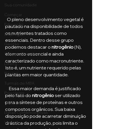
Sua comunidade
Começar
  O pleno desenvolvimento vegetal é 
Educação
pautado na disponibilidade de todos 
os nutrientes tratados como 
Emprego
essenciais. Dentro desse grupo 
Gestão
podemos destacar o 
nitrogênio
 (N), 
elemento essencial e ainda 
Ciências Contábeis
caracterizado como macronutriente. 
Direito
Isto é, um nutriente requerido pelas 
Bancos
plantas em maior quantidade. 
Turmas de MBA
    Essa maior demanda é justificado 
Psicologia
pelo fato do 
nitrogênio
 ser utilizado 
para a síntese de proteínas e outros 
Cidades
compostos orgânicos. Sua baixa 
Datas Comemorativas
disposição pode acarretar diminuição 
Vendas
drástica da produção, pois limita o 