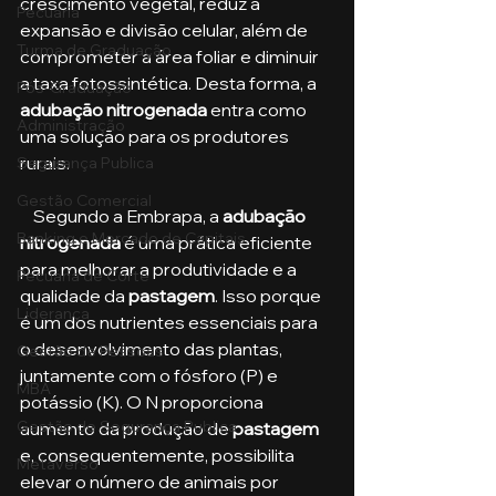
crescimento vegetal, reduz a 
Pecuária
expansão e divisão celular, além de 
Turma de Graduação
comprometer a área foliar e diminuir 
a taxa fotossintética. Desta forma, a 
Pós-Graduação
adubação nitrogenada
 entra como 
Administração
uma solução para os produtores 
rurais. 
Segurança Publica
Gestão Comercial
    Segundo a Embrapa, a 
adubação 
Banking e Mercado de Capitais
nitrogenada
 é uma prática eficiente 
para melhorar a produtividade e a 
Pecuária de Corte
qualidade da 
pastagem
. Isso porque 
Liderança
é um dos nutrientes essenciais para 
o desenvolvimento das plantas, 
Gestão de Pessoas
juntamente com o fósforo (P) e 
MBA
potássio (K). O N proporciona 
Gestão de Segurança Publica
aumento da produção de 
pastagem
e, consequentemente, possibilita 
Metaverso
elevar o número de animais por 