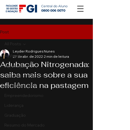
Central do Aluno
0800 006 0070
Post
All Posts
Leyder Rodrigues Nunes
All Posts
27 de abr. de 2022
2 min de leitura
Adubação Nitrogenada:
Agronegócio
saiba mais sobre a sua
Mercado de Capitais
eficiência na pastagem
Marketing Digital
Empreendedorismo
Liderança
Graduação
Resumo do Mercado