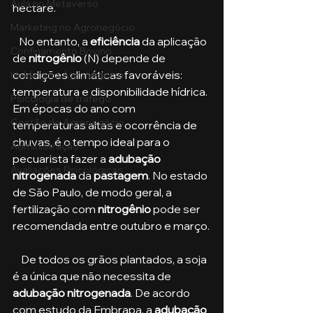
Aula no Metaverso
hectare.
Marketing no Agronegócio
   No entanto, a 
eficiência
 da aplicação 
Confinamento Bovino
de 
nitrogênio 
(N) depende de 
condições climáticas favoráveis: 
Holding no Agronegócio
temperatura e disponibilidade hídrica. 
Psicologia de tráfego
Em épocas do ano com 
Gestão do Agronegócio
temperaturas altas e ocorrência de 
chuvas, é o tempo ideal para o 
Administração
pecuarista fazer a 
adubação 
Avaliações Psicológicas
nitrogenada 
da 
pastagem
. No estado 
de São Paulo, de modo geral, a 
fertilização com 
nitrogênio
 pode ser 
recomendada entre outubro e março.
    De todos os grãos plantados, a soja 
é a única que não necessita de 
adubação nitrogenada
. De acordo 
com estudo da Embrapa, a 
adubação 