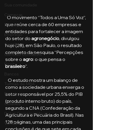
Sua comunidade
Começar
  O movimento “Todos a Uma Só Voz”, 
que reúne cerca de 60 empresas e 
Educação
entidades para fortalecer a imagem 
Emprego
do setor do 
agronegócio
, divulgou 
Gestão
hoje (28), em São Paulo, o resultado 
completo da pesquisa “Percepções 
Ciências Contábeis
sobre o 
agro
: o que pensa o 
Direito
brasileiro
”. 
Bancos
   O estudo mostra um balanço de 
Turmas de MBA
como a sociedade urbana enxerga o 
setor responsável por 25,5% do PIB 
Psicologia
(produto interno bruto) do país, 
Cidades
segundo a CNA (Confederação da 
Datas Comemorativas
Agricultura e Pecuária do Brasil). Nas 
128 páginas, uma das principais 
Vendas
conclusões é de que sete em cada 