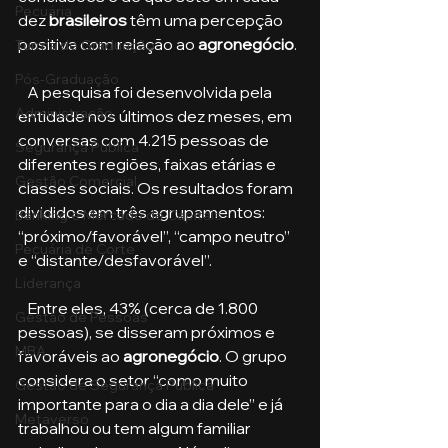
Pecuária
dez 
brasileiros
 têm uma percepção 
positiva com relação ao 
agronegócio
.
Turma de Graduação
Pós-Graduação
   A pesquisa foi desenvolvida pela 
Administração
entidade nos últimos dez meses, em 
conversas com 4.215 pessoas de 
Segurança Publica
diferentes regiões, faixas etárias e 
Gestão Comercial
classes sociais. Os resultados foram 
divididos em três agrupamentos: 
Banking e Mercado de Capitais
“próximo/favorável”, “campo neutro” 
Pecuária de Corte
e “distante/desfavorável”.
Liderança
   Entre eles, 43% (cerca de 1.800 
Gestão de Pessoas
pessoas), se disseram próximos e 
MBA
favoráveis ao 
agronegócio
. O grupo 
considera o setor “como muito 
Gestão de Segurança Publica
importante para o dia a dia dele” e já 
Metaverso
trabalhou ou tem algum familiar 