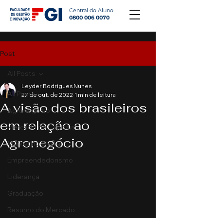
Central do Aluno
0800 006 0070
Post
All Posts
Leyder Rodrigues Nunes
All Posts
27 de out. de 2022
1 min de leitura
A visão dos brasileiros
Agronegócio
em relação ao
Mercado de Capitais
Agronegócio
Marketing Digital
Empreendedorismo
Liderança
Graduação
Resumo do Mercado