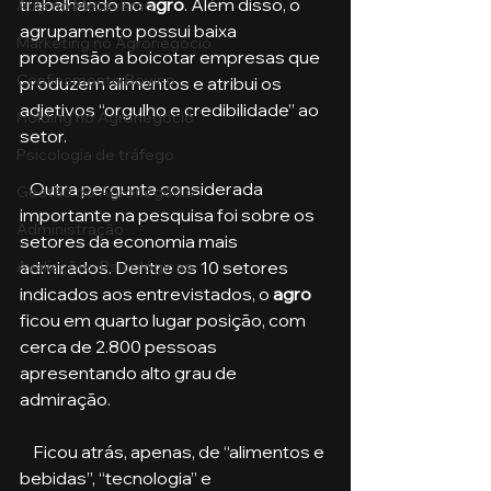
trabalhando no
 agro
. Além disso, o 
Aula no Metaverso
agrupamento possui baixa 
Marketing no Agronegócio
propensão a boicotar empresas que 
Confinamento Bovino
produzem alimentos e atribui os 
adjetivos “orgulho e credibilidade” ao 
Holding no Agronegócio
setor.
Psicologia de tráfego
   Outra pergunta considerada 
Gestão do Agronegócio
importante na pesquisa foi sobre os 
Administração
setores da economia mais 
admirados. Dentre os 10 setores 
Avaliações Psicológicas
indicados aos entrevistados, o 
agro 
ficou em quarto lugar posição, com 
cerca de 2.800 pessoas 
apresentando alto grau de 
admiração. 
    Ficou atrás, apenas, de “alimentos e 
bebidas”, “tecnologia” e 