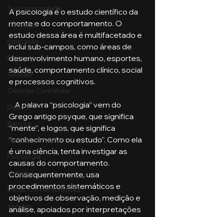
Sua comunidade
A psicologia é o estudo científico da 
mente e do comportamento. O 
Começar
estudo dessa área é multifacetado e 
Educação
inclui sub-campos, como áreas de 
Emprego
desenvolvimento humano, esportes, 
saúde, comportamento clínico, social 
Gestão
e processos cognitivos.
Ciências Contábeis
    A palavra “psicologia” vem do 
Direito
Grego antigo psyque, que significa 
Bancos
“mente”, e logos, que significa 
“conhecimento ou estudo”. Como ela 
Turmas de MBA
é uma ciência, tenta investigar as 
Psicologia
causas do comportamento.  
Cidades
Consequentemente, usa 
procedimentos sistemáticos e 
Datas Comemorativas
objetivos de observação, medição e 
Vendas
análise, apoiados por interpretações 