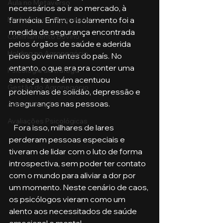
Aula no Metaverso
necessários ao ir ao mercado, à 
Marketing no Agronegócio
farmácia. Enfim, o isolamento foi a 
medida de segurança encontrada 
Confinamento Bovino
pelos órgãos de saúde e aderida 
Holding no Agronegócio
pelos governantes do país. No 
entanto, o que era pra conter uma 
Psicologia de tráfego
ameaça também acentuou 
Gestão do Agronegócio
problemas de solidão, depressão e 
inseguranças nas pessoas.
Administração
Avaliações Psicológicas
   Fora isso, milhares de lares 
perderam pessoas especiais e 
tiveram de lidar com o luto de forma 
introspectiva, sem poder ter contato 
com o mundo para aliviar a dor por 
um momento. Neste cenário de caos, 
os psicólogos vieram como um 
alento aos necessitados de saúde 