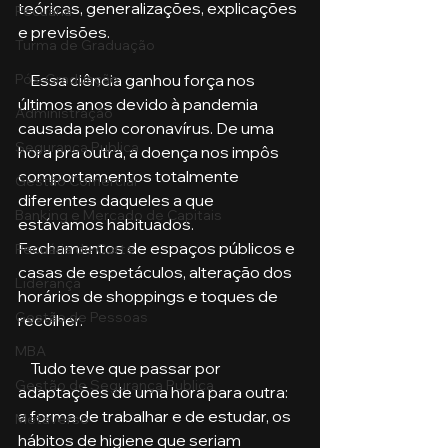
teóricas, generalizações, explicações 
Pecuária
e previsões.
Turma de Graduação
Pós-Graduação
    Essa ciência ganhou força nos 
últimos anos devido à pandemia 
Administração
causada pelo coronavírus. De uma 
Segurança Publica
hora pra outra, a doença nos impôs 
comportamentos totalmente 
Gestão Comercial
diferentes daqueles a que 
Banking e Mercado de Capitais
estávamos habituados. 
Fechamentos de espaços públicos e 
Pecuária de Corte
casas de espetáculos, alteração dos 
Liderança
horários de shoppings e toques de 
Gestão de Pessoas
recolher.
MBA
    Tudo teve que passar por 
Gestão de Segurança Publica
adaptações de uma hora para outra: 
a forma de trabalhar e de estudar, os 
Metaverso
hábitos de higiene que seriam 