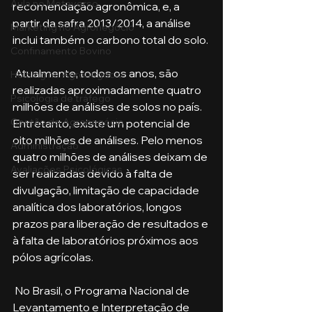
Aula no Metaverso
recomendação agronômica, e, a 
partir da safra 2013/2014, a análise 
Marketing no Agronegócio
inclui também o carbono total do solo.
Confinamento Bovino
 Atualmente, todos os anos, são 
Holding no Agronegócio
realizadas aproximadamente quatro 
Psicologia de tráfego
milhões de análises de solos no país. 
Gestão do Agronegócio
Entretanto, existe um potencial de 
oito milhões de análises. Pelo menos 
Administração
quatro milhões de análises deixam de 
Avaliações Psicológicas
ser realizadas devido à falta de 
divulgação, limitação de capacidade 
analítica dos laboratórios, longos 
prazos para liberação de resultados e 
à falta de laboratórios próximos aos 
pólos agrícolas.
 No Brasil, o Programa Nacional de 
Levantamento e Interpretação de 