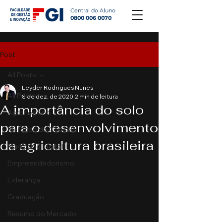
Central do Aluno
0800 006 0070
Post
All Posts
Leyder Rodrigues Nunes
All Posts
8 de dez. de 2020
2 min de leitura
A importância do solo
Agronegócio
para o desenvolvimento
Mercado de Capitais
da agricultura brasileira
Marketing Digital
Empreendedorismo
Liderança
Graduação
Resumo do Mercado