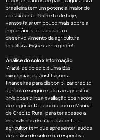
todos os cantos do país, a agricultura 
Pecuária
brasileira tem um potencial maior de 
Turma de Graduação
crescimento. No texto de hoje, 
vamos falar um pouco mais sobre a 
Pós-Graduação
importância do solo para o 
Administração
desenvolvimento da agricultura 
brasileira. Fique com a gente!
Segurança Publica
Gestão Comercial
Análise do solo x Informação
Banking e Mercado de Capitais
 A análise do solo é uma das 
exigências das instituições 
Pecuária de Corte
financeiras para disponibilizar crédito 
Liderança
agrícola e seguro safra ao agricultor, 
pois possibilita a avaliação dos riscos 
Gestão de Pessoas
do negócio. De acordo com o Manual 
MBA
de Crédito Rural, para ter acesso a 
essas linhas de financiamento, o 
Gestão de Segurança Publica
agricultor tem que apresentar laudos 
Metaverso
de análise de solo e da respectiva 