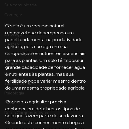
Sua comunidade
Começar
Educação
O solo é um recurso natural 
renovável que desempenha um 
Emprego
papel fundamental na produtividade 
Gestão
agrícola, pois carrega em sua 
composição os nutrientes essenciais 
Ciências Contábeis
para as plantas. Um solo fértil possui 
Direito
grande capacidade de fornecer água 
Bancos
e nutrientes às plantas, mas sua 
fertilidade pode variar mesmo dentro 
Turmas de MBA
de uma mesma propriedade agrícola. 
Psicologia
 Por isso, o agricultor precisa 
Cidades
conhecer, em detalhes, os tipos de 
Datas Comemorativas
solo que fazem parte de sua lavoura. 
Quando este conhecimento chega a 
Vendas