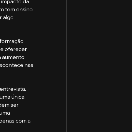
em tem ensino 
r algo 
de oferecer 
m aumento 
 acontece nas 
uma única 
dem ser 
 uma 
apenas com a 