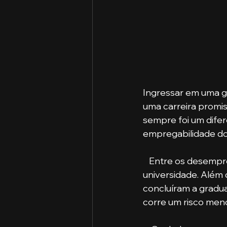
Ingressar em uma g
uma carreira promis
sempre foi um difere
empregabilidade do 
   Entre os desempregados, a maioria é composta por pessoas que não entraram na 
universidade. Além 
concluíram a gradu
corre um risco men