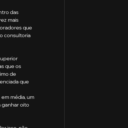
ez mais 
boradores que 
o consultoria 
as que os 
ximo de 
enciada que 
 ganhar oito 