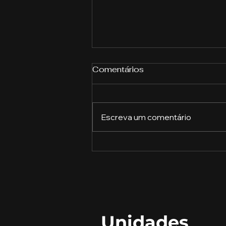
Comentários
Escreva um comentário
Qual a relevância da
gestão do agro no
mercado?
Unidades