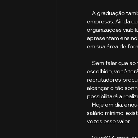
    A graduação também proporciona a conquista de cargos mais altos dentro das 
empresas. Ainda que
organizações viabil
apresentam ensino s
em sua área de for
    Sem falar que ao fazer uma graduação, independentemente do curso superior 
escolhido, você ter
recrutadores procur
alcançar o tão son
possibilitará a real
    Hoje em dia, enquanto a maioria dos trabalhadores brasileiros recebem, em média, um 
salário mínimo, exi
vezes esse valor. 
    Viu só? A graduação ainda é essencial na vida de qualquer profissional. Por isso, não 