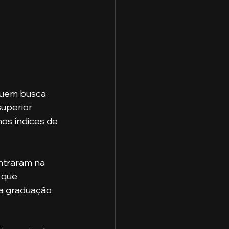
quem busca 
uperior 
nos índices de 
 que 
a graduação 