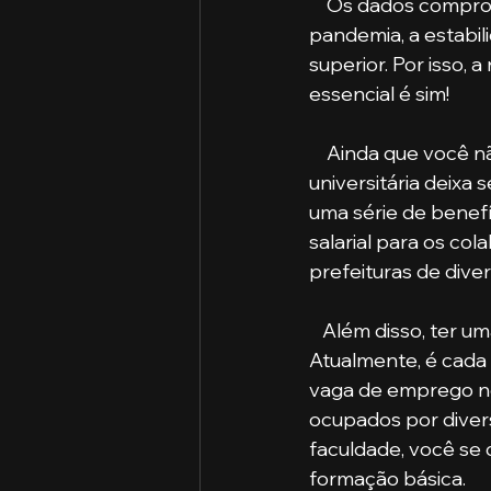
    Os dados comprovam isso: segundo o Instituto SEMESP, mesmo com o impacto da 
pandemia, a estabi
superior. Por isso, 
essencial é sim!
    Ainda que você não queira atuar na mesma área em que se formou, ter formação 
universitária deixa
uma série de benef
salarial para os c
prefeituras de dive
   Além disso, ter uma graduação pode ser o fator de desempate em uma entrevista. 
Atualmente, é cada
vaga de emprego no
ocupados por divers
faculdade, você se
formação básica.