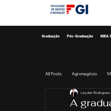
Graduação
Pós-Graduação
MBA 
All Posts
Agronegócio
M
Leyder Rodrigues
Graduação
Resumo do 
A gradu