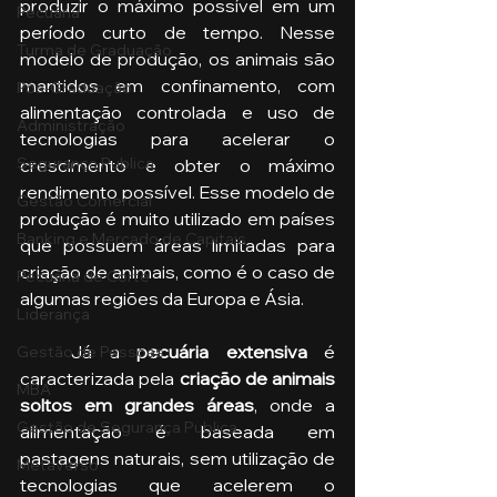
produzir o máximo possível em um 
Pecuária
período curto de tempo. Nesse 
Turma de Graduação
modelo de produção, os animais são 
mantidos em confinamento, com 
Pós-Graduação
alimentação controlada e uso de 
Administração
tecnologias para acelerar o 
Segurança Publica
crescimento e obter o máximo 
rendimento possível. Esse modelo de 
Gestão Comercial
produção é muito utilizado em países 
Banking e Mercado de Capitais
que possuem áreas limitadas para 
criação de animais, como é o caso de 
Pecuária de Corte
algumas regiões da Europa e Ásia.
Liderança
   Já a 
pecuária extensiva
 é 
Gestão de Pessoas
caracterizada pela 
criação de animais 
MBA
soltos em grandes áreas
, onde a 
Gestão de Segurança Publica
alimentação é baseada em 
pastagens naturais, sem utilização de 
Metaverso
tecnologias que acelerem o 