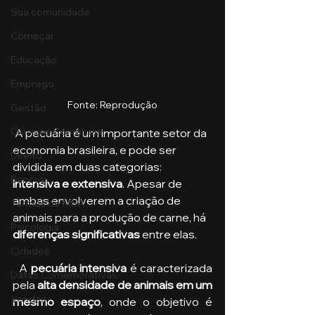
Sua comunidade
Começar
Educação
Emprego
Fonte: Reprodução
Gestão
Ciências Contábeis
 A pecuária é um importante setor da 
economia brasileira, e pode ser 
Direito
dividida em duas categorias:
Bancos
intensiva e extensiva
. Apesar de 
ambas envolverem a criação de 
Turmas de MBA
animais para a produção de carne, há 
Psicologia
diferenças significativas 
entre elas.
Cidades
  A 
pecuária intensiva
 é caracterizada 
Datas Comemorativas
pela 
alta densidade de animais em um 
Vendas
mesmo espaço
, onde o objetivo é 