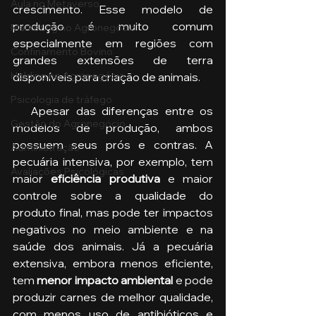
Aula no Metaverso
crescimento. Esse modelo de 
produção é muito comum 
Marketing no Agronegócio
especialmente em regiões com 
Confinamento Bovino
grandes extensões de terra 
Holding no Agronegócio
disponíveis para criação de animais.
Psicologia de tráfego
   Apesar das diferenças entre os 
Gestão do Agronegócio
modelos de produção, ambos 
possuem seus prós e contras. A 
Administração
pecuária intensiva, por exemplo, tem 
Avaliações Psicológicas
maior
 eficiência produtiva
 e maior 
controle sobre a qualidade do 
produto final, mas pode ter impactos 
negativos no meio ambiente e na 
saúde dos animais. Já a pecuária 
extensiva, embora menos eficiente, 
tem 
menor impacto ambiental
 e pode 
produzir carnes de melhor qualidade, 
com menos uso de antibióticos e 