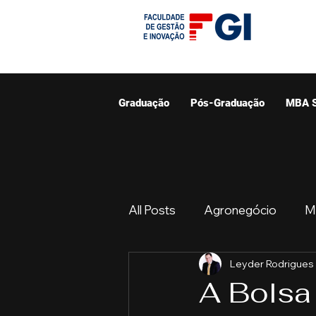
Graduação
Pós-Graduação
MBA 
All Posts
Agronegócio
M
Leyder Rodrigues
Graduação
Resumo do 
A Bolsa