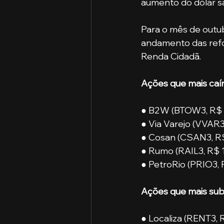
aumento do dólar sã
Para o mês de outu
andamento das ref
Renda Cidadã. 
Ações que mais caí
● B2W (BTOW3, R$ 8
● Via Varejo (VVAR3,
● Cosan (CSAN3, R$ 
● Rumo (RAIL3, R$ 1
● PetroRio (PRIO3, R
Ações que mais su
● Localiza (RENT3, 