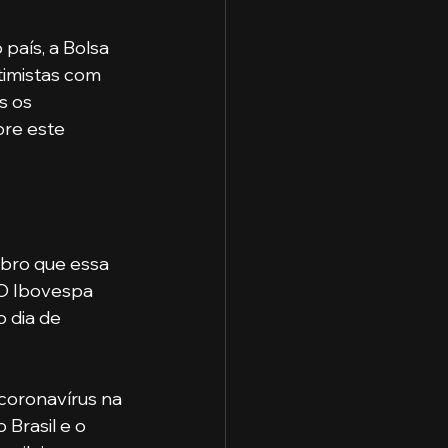
país, a Bolsa 
imistas com 
s os 
bre este 
bro que essa 
 O Ibovespa 
 dia de 
coronavírus na 
Brasil e o 