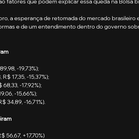
o fatores que podem explicar essa queda na Bolsa bras
bro, a esperança de retomada do mercado brasileiro e
ormas e de um entendimento dentro do governo sob
ram
9,98, -19,73%);
 R$ 17,35, -15,37%);
68,33, -17,92%);
9,06, -15,66%);
$ 34,89, -16,71%).
biram
R$ 56,67, +17,70%)