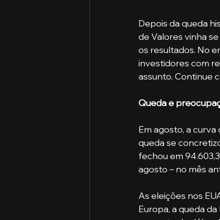
Depois da queda his
de Valores vinha s
os resultados. No e
investidores com re
assunto. Continue c
Queda e preocupa
Em agosto, a curva
queda se concretizo
fechou em 94.603,38
agosto – no mês ante
As eleições nos EUA
Europa, a queda da N