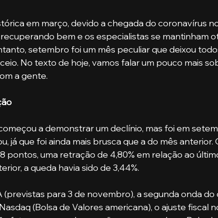
tórica em março, devido a chegada do coronavírus no 
e recuperando bem e os especialistas se mantinham ot
ntanto, setembro foi um mês peculiar que deixou todo
ceio. No texto de hoje, vamos falar um pouco mais so
om a gente. 
ção
 começou a demonstrar um declínio, mas foi em setem
u, já que foi ainda mais brusca que a do mês anterior.
 pontos, uma retração de 4,80% em relação ao último
rior, a queda havia sido de 3,44%. 
 (previstas para 3 de novembro), a segunda onda do 
asdaq (Bolsa de Valores americana), o ajuste fiscal no 