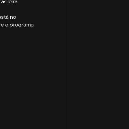
ileira. 
stá no 
re o programa 