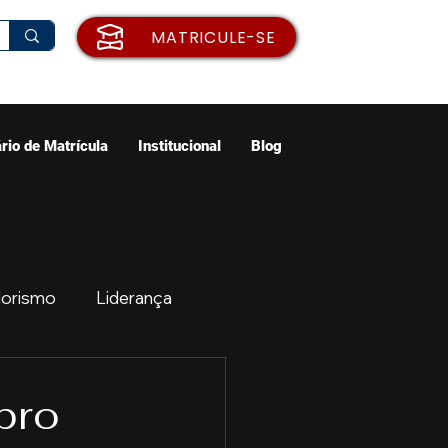
MATRICULE-SE
rio de Matrícula
Institucional
Blog
orismo
Liderança
ão
Emprego
bro