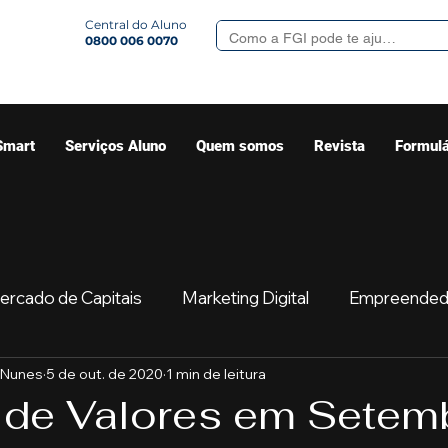
Central do Aluno
0800 006 0070
Smart
Serviços Aluno
Quem somos
Revista
Formulá
ercado de Capitais
Marketing Digital
Empreended
 Nunes
5 de out. de 2020
1 min de leitura
Mercado
Sua comunidade
Começar
Educaç
 de Valores em Setem