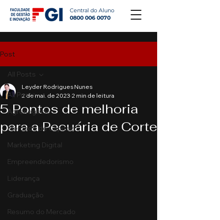
Central do Aluno
0800 006 0070
Post
All Posts
Leyder Rodrigues Nunes
All Posts
2 de mai. de 2023
2 min de leitura
5 Pontos de melhoria
Agronegócio
para a Pecuária de Corte
Mercado de Capitais
Marketing Digital
Empreendedorismo
Liderança
Graduação
Resumo do Mercado