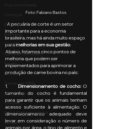
Sua comunidade
Foto: Fabiano Bastos
Começar
  A pecuária de corte é um setor 
Educação
importante para a economia 
Emprego
brasileira, mas há ainda muito espaço 
Gestão
para 
melhorias em sua gestão
. 
Abaixo, listamos cinco pontos de 
Ciências Contábeis
melhoria que podem ser 
Direito
implementados para aprimorar a 
produção de carne bovina no país:
Bancos
Turmas de MBA
1.      
Dimensionamento de cocho:
 O 
tamanho do cocho é fundamental 
Psicologia
para garantir que os animais tenham 
Cidades
acesso suficiente à alimentação. O 
Datas Comemorativas
dimensionamento adequado deve 
levar em consideração o número de 
Vendas
animais por área, o tipo de alimento e 