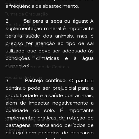
Pecuária
a frequência de abastecimento.
Turma de Graduação
2.      
Sal para a seca ou águas:
 A 
Pós-Graduação
suplementação mineral é importante 
Administração
para a saúde dos animais, mas é 
preciso ter atenção ao tipo de sal 
Segurança Publica
utilizado, que deve ser adequado às 
Gestão Comercial
condições climáticas e à água 
disponível.
Banking e Mercado de Capitais
Pecuária de Corte
3.      
Pastejo contínuo: 
O pastejo 
contínuo pode ser prejudicial para a 
Liderança
produtividade e a saúde dos animais, 
Gestão de Pessoas
além de impactar negativamente a 
MBA
qualidade do solo. É importante 
implementar práticas de rotação de 
Gestão de Segurança Publica
pastagens, intercalando períodos de 
Metaverso
pastejo com períodos de descanso 