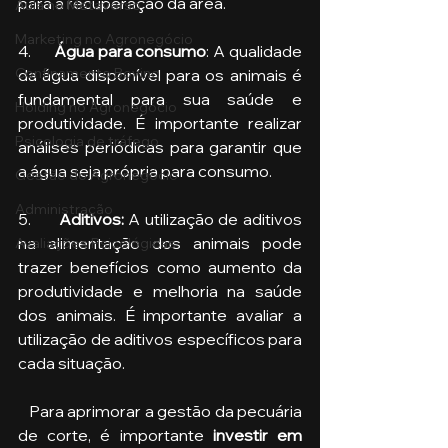
para a recuperação da área.
Aula no Metaverso
Marketing no Agronegócio
4.      
Água para consumo
: A qualidade 
Confinamento Bovino
da água disponível para os animais é 
fundamental para sua saúde e 
Holding no Agronegócio
produtividade. É importante realizar 
Psicologia de tráfego
análises periódicas para garantir que 
a água seja própria para consumo.
Gestão do Agronegócio
Administração
5.      
Aditivos: 
A utilização de aditivos 
na alimentação dos animais pode 
Avaliações Psicológicas
trazer benefícios como aumento da 
produtividade e melhoria na saúde 
dos animais. É importante avaliar a 
utilização de aditivos específicos para 
cada situação.
   Para aprimorar a gestão da pecuária 
de corte, é importante 
investir em 