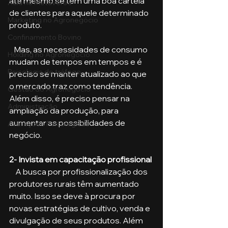
até mesmo se tem uma boa cartela 
Aula no Metaverso
de clientes para aquele determinado 
Marketing no Agronegócio
produto. 
Confinamento Bovino
   Mas, as necessidades de consumo 
Holding no Agronegócio
mudam de tempos em tempos e é 
Psicologia de tráfego
preciso se manter atualizado ao que 
o mercado traz como tendência. 
Gestão do Agronegócio
Além disso, é preciso pensar na 
Administração
ampliação da produção, para 
aumentar as possibilidades de 
Avaliações Psicológicas
negócio. 
2- Invista em capacitação profissional 
    A busca por profissionalização dos 
produtores rurais têm aumentado 
muito. Isso se deve à procura por 
novas estratégias de cultivo, venda e 
divulgação de seus produtos. Além 