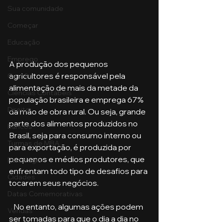
Sua comunidade
Começar
Educação
Emprego
A produção dos pequenos 
agricultores é responsável pela 
Gestão
alimentação de mais da metade da 
Ciências Contábeis
população brasileira e emprega 67% 
Direito
da mão de obra rural. Ou seja, grande 
parte dos alimentos produzidos no 
Bancos
Brasil, seja para consumo interno ou 
Turmas de MBA
para exportação, é produzida por 
pequenos e médios produtores, que 
Psicologia
enfrentam todo tipo de desafios para 
Cidades
tocarem seus negócios. 
Datas Comemorativas
   No entanto, algumas ações podem 
Vendas
ser tomadas para que o dia a dia no 