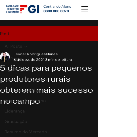
Central do Aluno
0800 006 0070
Post
All Posts
Leyder Rodrigues Nunes
All Posts
8 de dez. de 2021
3 min de leitura
5 dicas para pequenos
Agronegócio
produtores rurais
Mercado de Capitais
obterem mais sucesso
Marketing Digital
no campo
Empreendedorismo
Liderança
Graduação
Resumo do Mercado