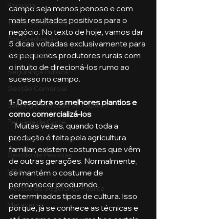
Pecuária
campo seja menos penoso e com 
mais resultados positivos para o 
Turma de Graduação
negócio. No texto de hoje, vamos dar 
Pós-Graduação
5 dicas voltadas exclusivamente para 
os pequenos produtores rurais com 
Administração
o intuito de direcioná-los rumo ao 
Segurança Publica
sucesso no campo.
Gestão Comercial
1- Descubra os melhores plantios e 
Banking e Mercado de Capitais
como comercializá-los 
Pecuária de Corte
    Muitas vezes, quando toda a 
produção é feita pela agricultura 
Liderança
familiar, existem costumes que vêm 
Gestão de Pessoas
de outras gerações. Normalmente, 
MBA
se mantém o costume de 
permanecer produzindo 
Gestão de Segurança Publica
determinados tipos de cultura. Isso 
Metaverso
porque, já se conhece as técnicas e 