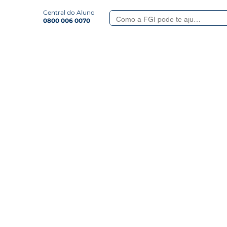
Central do Aluno
0800 006 0070
Smart
Serviços Aluno
Quem somos
Revista
Formulá