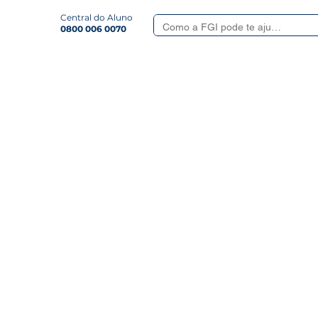
Central do Aluno
0800 006 0070
Smart
Serviços Aluno
Quem somos
Revista
Formulá