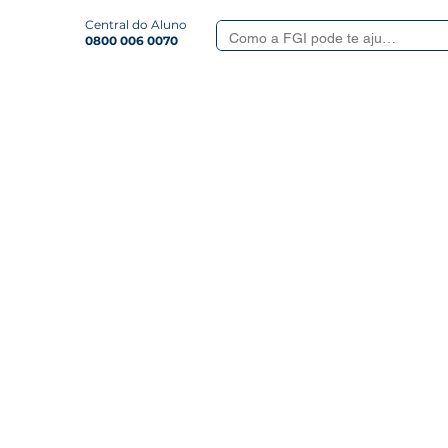
Central do Aluno
0800 006 0070
Smart
Serviços Aluno
Quem somos
Revista
Formulá