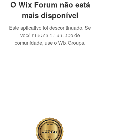
O Wix Forum não está
mais disponível
Este aplicativo foi descontinuado. Se
Unidades
você precisa de um app de
comunidade, use o Wix Groups.
Goiânia - GO
AV. T-9, 2.310
Jardim América
Jataí - GO
Av. Prof. Edvan Assis Melo
1075 - Centro
Rio Verde - GO
Avenida Emanoelli Capparelli - Campos Elíseos
Trabalhe conosco