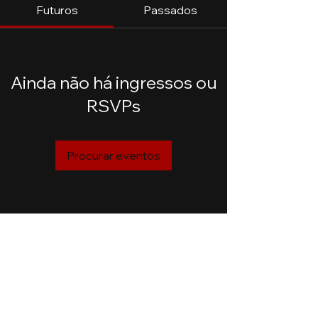
Futuros
Passados
Ainda não há ingressos ou
RSVPs
Procurar eventos
Unidades
Goiânia - GO
AV. T-9, 2.310
Jardim América
Jataí - GO