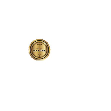
Av. Prof. Edvan Assis Melo
1075 - Centro
Rio Verde - GO
Avenida Emanoelli Capparelli - Campos Elíseos
Trabalhe conosco