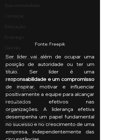
Sua comunidade
Começar
Educação
Emprego
Fonte: Freepik
Gestão
Ser líder vai além de ocupar uma 
Ciências Contábeis
posição de autoridade ou ter um 
Direito
título. Ser líder é uma 
responsabilidade e um compromisso 
Bancos
de inspirar, motivar e influenciar 
Turmas de MBA
positivamente a equipe para alcançar 
Psicologia
resultados efetivos nas 
organizações. A liderança efetiva 
Cidades
desempenha um papel fundamental 
Datas Comemorativas
no sucesso e no crescimento de uma 
empresa, independentemente das 
Vendas
circunstâncias.