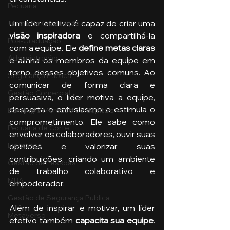
Pecuária
Um líder efetivo é capaz de criar uma
Turma de Graduação
visão inspiradora
 e compartilhá-la 
Pós-Graduação
com a equipe. Ele 
define metas claras
Administração
e alinha os membros da equipe em 
torno desses objetivos comuns. Ao 
Segurança Publica
comunicar de forma clara e 
Gestão Comercial
persuasiva, o líder motiva a equipe, 
desperta o entusiasmo e estimula o 
Banking e Mercado de Capitais
comprometimento. Ele sabe como 
Pecuária de Corte
envolver os colaboradores, ouvir suas 
Liderança
opiniões e valorizar suas 
contribuições, criando um ambiente 
Gestão de Pessoas
de trabalho colaborativo e 
MBA
empoderador.
Gestão de Segurança Publica
Além de inspirar e motivar, um líder 
Metaverso
efetivo também 
capacita sua equipe
. 