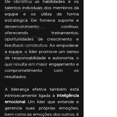
Ele identifica as habilidades e os 
Aula no Metaverso
talentos individuais dos membros da 
Marketing no Agronegócio
equipe e os utiliza de forma 
Confinamento Bovino
estratégica. Ele fornece suporte e 
desenvolvimento contínuo, 
Holding no Agronegócio
oferecendo treinamentos, 
Psicologia de tráfego
oportunidades de crescimento e 
feedback construtivo. Ao empoderar 
Gestão do Agronegócio
a equipe, o líder promove um senso 
Administração
de responsabilidade e autonomia, o 
Avaliações Psicológicas
que resulta em maior engajamento e 
comprometimento com os 
resultados.
A liderança efetiva também está 
intrinsecamente ligada à
 inteligência 
emocional
. Um líder que entende e 
gerencia suas próprias emoções, 
bem como as emoções dos outros, é 