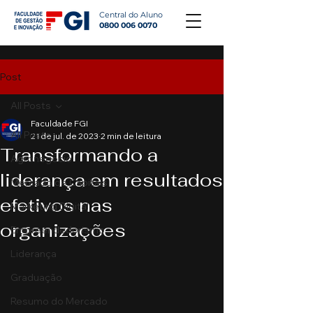
Central do Aluno
0800 006 0070
Post
All Posts
Faculdade FGI
All Posts
21 de jul. de 2023
2 min de leitura
Transformando a
Agronegócio
liderança em resultados
Mercado de Capitais
efetivos nas
Marketing Digital
organizações
Empreendedorismo
Liderança
Graduação
Resumo do Mercado