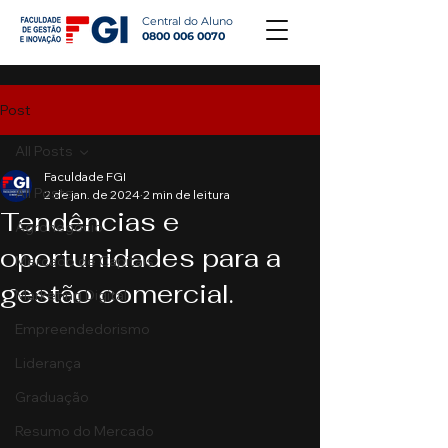
Central do Aluno
0800 006 0070
Post
All Posts
Faculdade FGI
All Posts
2 de jan. de 2024
2 min de leitura
Tendências e
Agronegócio
oportunidades para a
Mercado de Capitais
gestão comercial.
Marketing Digital
Empreendedorismo
Liderança
Graduação
Resumo do Mercado