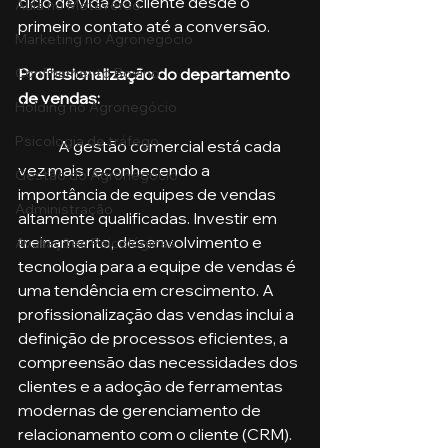
ciclo de vida do cliente desde o 
Aula no Metaverso
primeiro contato até a conversão.
Marketing no Agronegócio
Profissionalização do departamento 
Confinamento Bovino
de vendas: 
Holding no Agronegócio
Psicologia de tráfego
	A gestão comercial está cada 
vez mais reconhecendo a 
Gestão do Agronegócio
importância de equipes de vendas 
Administração
altamente qualificadas. Investir em 
treinamento, desenvolvimento e 
Avaliações Psicológicas
tecnologia para a equipe de vendas é 
uma tendência em crescimento. A 
profissionalização das vendas inclui a 
definição de processos eficientes, a 
compreensão das necessidades dos 
clientes e a adoção de ferramentas 
modernas de gerenciamento de 
relacionamento com o cliente (CRM).