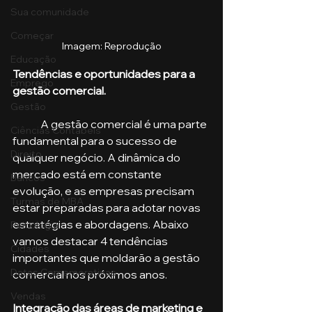
Sua comunidade
Começar
Imagem: Reprodução
Educação
Tendências e oportunidades para a 
Emprego
gestão comercial.
Gestão
	A gestão comercial é uma parte 
Ciências Contábeis
fundamental para o sucesso de 
Direito
qualquer negócio. A dinâmica do 
mercado está em constante 
Bancos
evolução, e as empresas precisam 
Turmas de MBA
estar preparadas para adotar novas 
estratégias e abordagens. Abaixo 
Psicologia
vamos destacar 4 tendências 
Cidades
importantes que moldarão a gestão 
Datas Comemorativas
comercial nos próximos anos.
Vendas
Integração das áreas de marketing e 