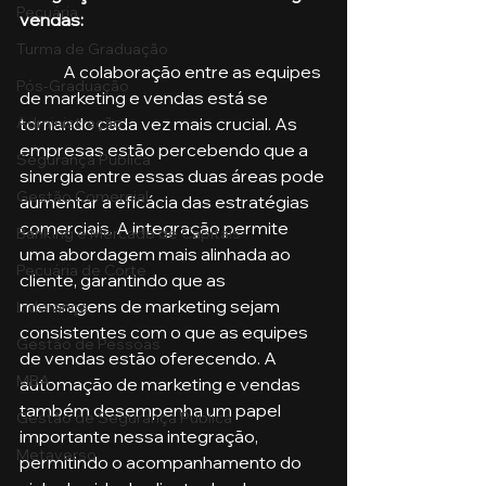
Pecuária
vendas: 
Turma de Graduação
	A colaboração entre as equipes 
Pós-Graduação
de marketing e vendas está se 
tornando cada vez mais crucial. As 
Administração
empresas estão percebendo que a 
Segurança Publica
sinergia entre essas duas áreas pode 
Gestão Comercial
aumentar a eficácia das estratégias 
comerciais. A integração permite 
Banking e Mercado de Capitais
uma abordagem mais alinhada ao 
Pecuária de Corte
cliente, garantindo que as 
mensagens de marketing sejam 
Liderança
consistentes com o que as equipes 
Gestão de Pessoas
de vendas estão oferecendo. A 
MBA
automação de marketing e vendas 
também desempenha um papel 
Gestão de Segurança Publica
importante nessa integração, 
Metaverso
permitindo o acompanhamento do 