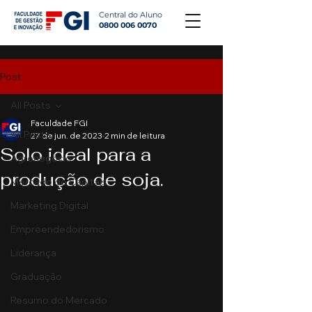
Central do Aluno
0800 006 0070
Post
All Posts
Faculdade FGI
All Posts
27 de jun. de 2023
2 min de leitura
Solo ideal para a
Agronegócio
produção de soja.
Mercado de Capitais
Marketing Digital
Empreendedorismo
Liderança
Graduação
Resumo do Mercado