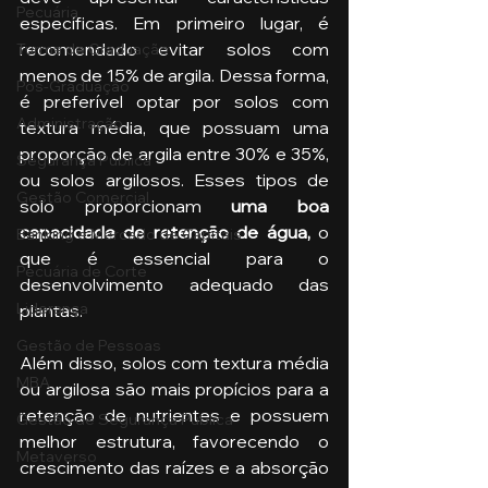
Pecuária
específicas. Em primeiro lugar, é 
recomendado evitar solos com 
Turma de Graduação
menos de 15% de argila. Dessa forma, 
Pós-Graduação
é preferível optar por solos com 
Administração
textura média, que possuam uma 
proporção de argila entre 30% e 35%, 
Segurança Publica
ou solos argilosos. Esses tipos de 
Gestão Comercial
solo proporcionam 
uma boa 
capacidade de retenção de água,
 o 
Banking e Mercado de Capitais
que é essencial para o 
Pecuária de Corte
desenvolvimento adequado das 
Liderança
plantas. 
Gestão de Pessoas
Além disso, solos com textura média 
MBA
ou argilosa são mais propícios para a 
retenção de nutrientes e possuem 
Gestão de Segurança Publica
melhor estrutura, favorecendo o 
Metaverso
crescimento das raízes e a absorção 