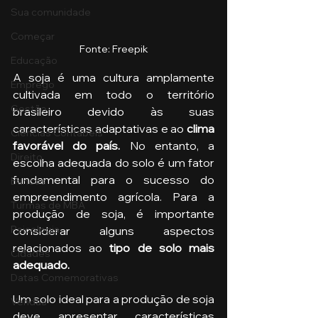
Sua comunidade
Começar
Fonte: Freepik
Educação
A soja é uma cultura amplamente 
Emprego
cultivada em todo o território 
Gestão
brasileiro devido às suas 
características adaptativas e ao 
clima 
Ciências Contábeis
favorável do país.
 No entanto, a 
Direito
escolha adequada do solo é um fator 
fundamental para o sucesso do 
Bancos
empreendimento agrícola. Para a 
Turmas de MBA
produção de soja, é importante 
Psicologia
considerar alguns aspectos 
relacionados ao 
tipo de solo mais 
Cidades
adequado.
Datas Comemorativas
Um solo ideal para a produção de soja 
Vendas
deve apresentar características 