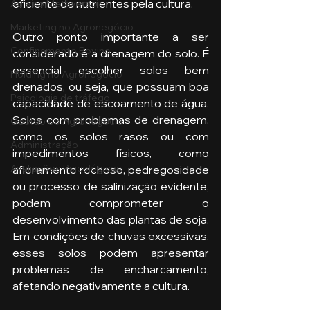
eficiente de nutrientes pela cultura.
Aula no Metaverso
Marketing no Agronegócio
Outro ponto importante a ser 
Confinamento Bovino
considerado é a drenagem do solo. É 
essencial escolher solos bem 
Holding no Agronegócio
drenados, ou seja, que possuam boa 
Psicologia de tráfego
capacidade de escoamento de água. 
Solos com problemas de drenagem, 
Gestão do Agronegócio
como os solos rasos ou com 
Administração
impedimentos físicos, como 
Avaliações Psicológicas
afloramento rochoso, pedregosidade 
ou processo de salinização evidente, 
podem comprometer o 
desenvolvimento das plantas de soja. 
Em condições de chuvas excessivas, 
esses solos podem apresentar 
problemas de encharcamento, 
afetando negativamente a cultura.