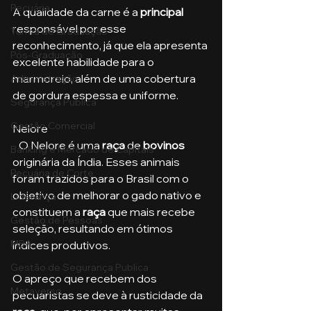
Pecuária
A qualidade da carne é a 
principal
responsável por esse 
Turma de Graduação
reconhecimento, já que ela apresenta 
Pós-Graduação
excelente habilidade para o 
marmoreio, além de uma cobertura 
Administração
de gordura espessa e uniforme.
Segurança Publica
Gestão Comercial
Nelore
   O Nelore é uma 
raça
 de 
bovinos 
Banking e Mercado de Capitais
originária da Índia. Esses animais 
Pecuária de Corte
foram trazidos para o Brasil com o 
objetivo de melhorar o gado nativo e 
Liderança
constituem a 
raça 
que mais recebe 
Gestão de Pessoas
seleção, resultando em ótimos 
MBA
índices produtivos.
Gestão de Segurança Publica
O apreço que recebem dos 
Metaverso
pecuaristas se deve à rusticidade da 