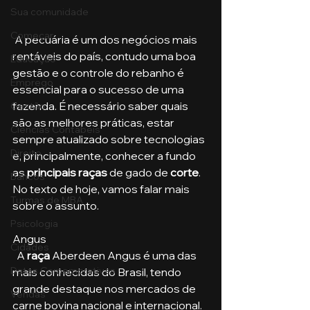
Sua comunidade
Começar
 A pecuária é um dos negócios mais 
rentáveis do país, contudo uma boa 
Educação
gestão e o controle do rebanho é 
Emprego
essencial para o sucesso de uma 
fazenda. É necessário saber quais 
Gestão
são as melhores práticas, estar 
Ciências Contábeis
sempre atualizado sobre tecnologias 
Direito
e, principalmente, conhecer a fundo 
as 
principais raças 
de gado de 
corte
. 
Bancos
No texto de hoje, vamos falar mais 
Turmas de MBA
sobre o assunto. 
Psicologia
Angus
Cidades
  A
 raça
 Aberdeen Angus é uma das 
Datas Comemorativas
mais conhecidas do Brasil, tendo 
grande destaque nos mercados de 
Vendas
carne bovina nacional e internacional. 