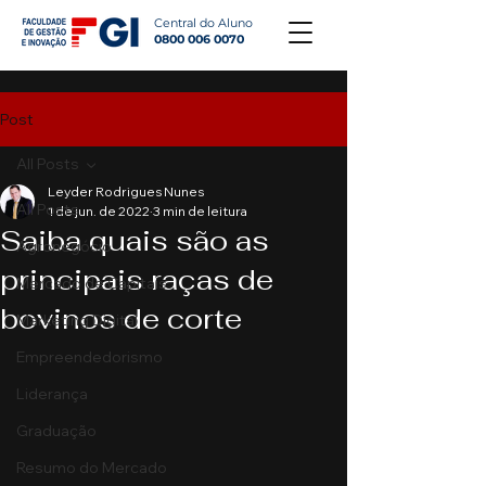
Central do Aluno
0800 006 0070
Post
All Posts
Leyder Rodrigues Nunes
All Posts
1 de jun. de 2022
3 min de leitura
Saiba quais são as
Agronegócio
principais raças de
Mercado de Capitais
bovinos de corte
Marketing Digital
Empreendedorismo
Liderança
Graduação
Resumo do Mercado