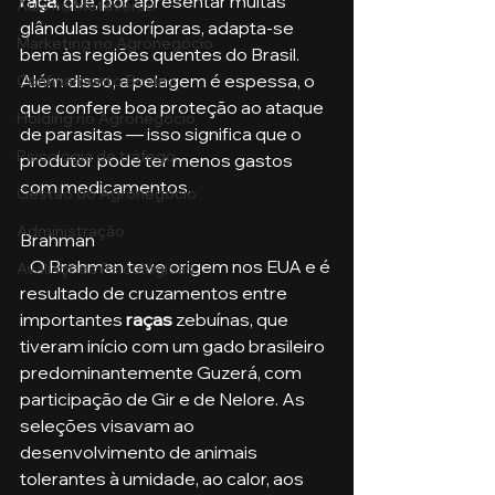
raça
, que, por apresentar muitas 
Aula no Metaverso
glândulas sudoríparas, adapta-se 
Marketing no Agronegócio
bem às regiões quentes do Brasil. 
Além disso, a pelagem é espessa, o 
Confinamento Bovino
que confere boa proteção ao ataque 
Holding no Agronegócio
de parasitas — isso significa que o 
Psicologia de tráfego
produtor pode ter menos gastos 
com medicamentos.
Gestão do Agronegócio
Administração
Brahman
   O Brahman teve origem nos EUA e é 
Avaliações Psicológicas
resultado de cruzamentos entre 
importantes 
raças 
zebuínas, que 
tiveram início com um gado brasileiro 
predominantemente Guzerá, com 
participação de Gir e de Nelore. As 
seleções visavam ao 
desenvolvimento de animais 
tolerantes à umidade, ao calor, aos 