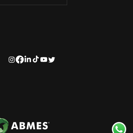
portância da
rança Inspiradora no
negócio‌