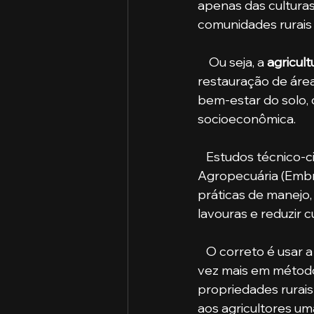
apenas das culturas
comunidades rurais
    Ou seja, a 
agricul
restauração de área
bem-estar do solo, o
socioeconômica. 
   Estudos técnico-científicos realizados pela Empresa Brasileira de Pesquisa 
Agropecuária (Embr
práticas de manejo,
lavouras e reduzir c
   O correto é usar
vez mais em método
propriedades rurais
aos agricultores u