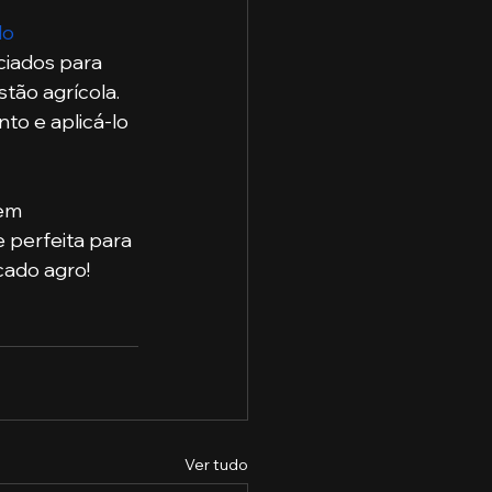
o 
ciados para 
ão agrícola. 
to e aplicá-lo 
em 
 perfeita para 
ado agro! 
Ver tudo