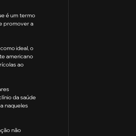
que é um termo 
de promover a 
como ideal, o 
rte americano 
ícolas ao 
ares 
línio da saúde 
ia naqueles 
nção não 