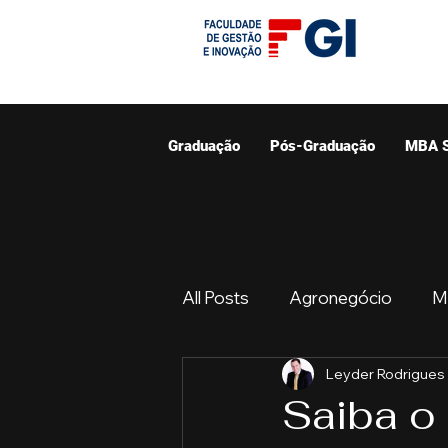
Graduação
Pós-Graduação
MBA 
All Posts
Agronegócio
M
Leyder Rodrigues
Graduação
Resumo do 
Saiba o