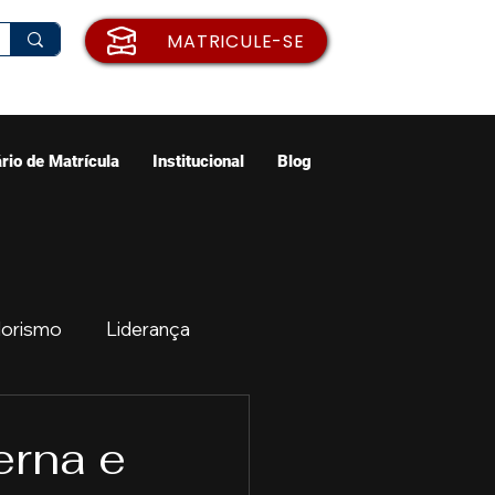
MATRICULE-SE
rio de Matrícula
Institucional
Blog
orismo
Liderança
ão
Emprego
erna e