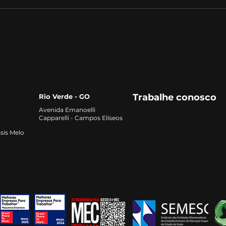
Desafios e Perspectivas
A Im
Futuras na Solubilização
Lide
de Fósforo
Agro
Trabalhe conosco
Rio Verde - GO
Avenida Emanoelli
Capparelli - Campos Elíseos
sis Melo