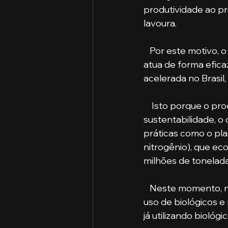
produtividade ao p
lavoura.
   Por este motivo, o mercado de produtos biológicos e naturais (ou bioinsumos) – que 
atua de forma eficaz
acelerada no Brasil,
    Isto porque o produtor brasileiro é historicamente um empreendedor com foco em 
sustentabilidade, 
práticas como o pla
nitrogênio), que ec
milhões de tonelad
   Neste momento, 
uso de biológicos e 
já utilizando biológi