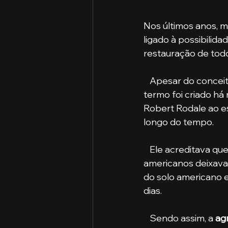
Nos últimos anos, m
ligado à possibilid
restauração de tod
   Apesar do concei
termo foi criado há
Robert Rodale ao e
longo do tempo. 
   Ele acreditava qu
americanos deixavam
do solo americano e
dias.
   Sendo assim, a 
ag