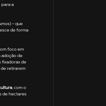
 para a 
cresce de forma 
a adoção de 
 fixadoras de 
 de retirarem 
cultura
, com o 
es de hectares 