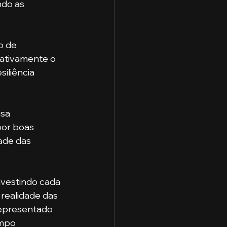
ndo as 
o de 
 ativamente o 
iliência 
or boas 
ade das 
nvestindo cada 
realidade das 
representado 
mpo 