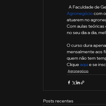
  A Faculdade de G
Agronegócio
 com o
atuarem no agroneg
Com aulas teóricas 
no seu dia a dia, m
O curso dura apenas
mensalmente aos fi
quem não tem tempo
Clique 
aqui
 e se ins
Agronegócio
Posts recentes