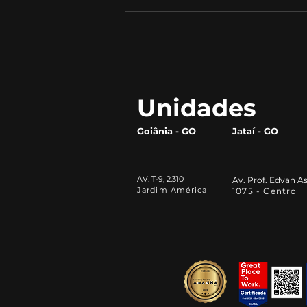
A Revolução do Gergelim:
Como Este Pequeno Grão
Está Transformando o
Mercado Alimentício
Unidades
Goiânia - GO
Jataí - GO
AV. T-9, 2.310
Av. Prof. Edvan As
Jardim América
1075 - Centro