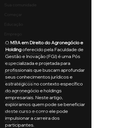
Sua comunidade
Começar
Educação
Emprego
O 
MBA em Direito do Agronegócio e 
Gestão
Holding
 oferecido pela Faculdade de 
Ciências Contábeis
Gestão e Inovação (FGI) é uma Pós 
especializada e projetada para 
Direito
profissionais que buscam aprofundar 
Bancos
seus conhecimentos jurídicos e 
Turmas de MBA
estratégicos no contexto específico 
do agronegócio e holdings 
Psicologia
empresariais. Neste artigo, 
Cidades
exploramos quem pode se beneficiar 
deste curso e como ele pode 
Datas Comemorativas
impulsionar a carreira dos 
Vendas
participantes.