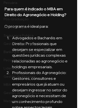
Pecuária
Para quem é indicado o MBA em 
Turma de Graduação
Direito do Agronegócio e Holding?
Pós-Graduação
O programa é ideal para:
Administração
Segurança Publica
Advogados e Bacharéis em 
Direito: Profissionais que 
Gestão Comercial
desejam se especializar em 
Banking e Mercado de Capitais
questões jurídicas complexas 
Pecuária de Corte
relacionadas ao agronegócio e 
holdings empresariais.
Liderança
Profissionais do Agronegócio: 
Gestão de Pessoas
Gestores, consultores e 
empresários que já atuam ou 
MBA
desejam ingressar no setor do 
Gestão de Segurança Publica
agronegócio e necessitam de 
Metaverso
um conhecimento profundo 
sobre aspectos legais 