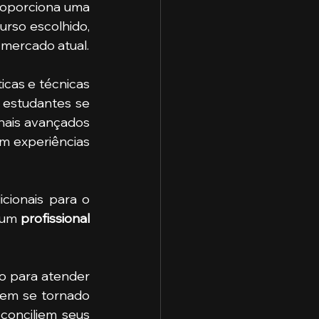
específicas necessárias para cada área de atuação. O ensino superior proporciona uma 
rso escolhido, 
 mercado atual.
cas e técnicas 
 estudantes se 
ais avançados 
m experiências 
cionais para o 
 um 
profissional 
o para atender 
tem se tornado 
conciliem seus 