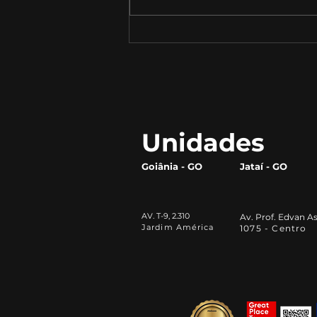
A importância das
ferramentas de
Inteligência Artificial na
vida acadêmica: por que
todo universitário deve
aprender a utilizá-las
Unidades
Goiânia - GO
Jataí - GO
AV. T-9, 2.310
Av. Prof. Edvan As
Jardim América
1075 - Centro