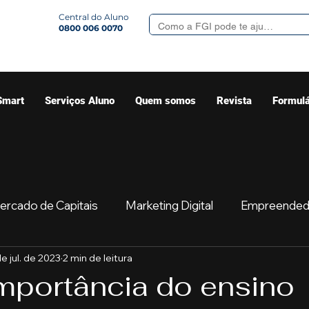
Central do Aluno
0800 006 0070
Smart
Serviços Aluno
Quem somos
Revista
Formulá
ercado de Capitais
Marketing Digital
Empreended
de jul. de 2023
2 min de leitura
Mercado
Sua comunidade
Começar
Educaç
importância do ensino