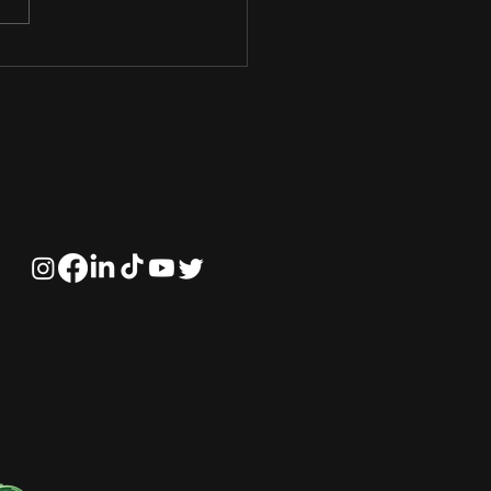
turo do agronegócio
eça com a
ificação profissional