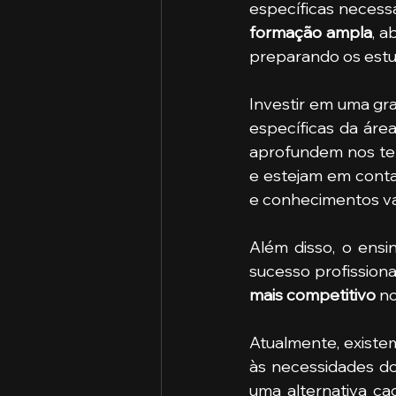
formação ampla
, a
preparando os estu
Investir em uma gra
específicas da áre
aprofundem nos tem
e estejam em conta
e conhecimentos va
Além disso, o ensi
sucesso profission
mais competitivo 
no
Atualmente, existe
às necessidades dos
uma alternativa ca