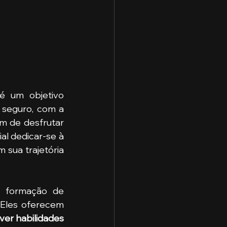
é um objetivo 
seguro, com a 
m de desfrutar 
de um estilo de vida confortável. Para alcançar esses objetivos, é essencial dedicar-se à 
sua trajetória 
 formação de 
 Eles oferecem 
ver habilidades