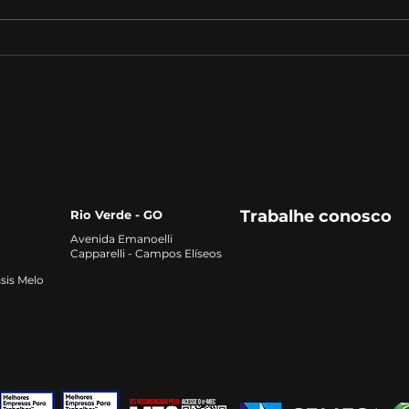
Direito em 2026: áreas da
O fu
profissão que estão em
com
alta e como se preparar
qual
para o mercado
Trabalhe conosco
Rio Verde - GO
Avenida Emanoelli
Capparelli - Campos Elíseos
sis Melo