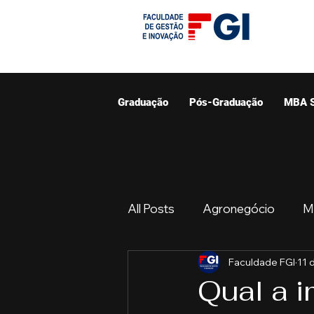
Graduação
Pós-Graduação
MBA 
All Posts
Agronegócio
M
Faculdade FGI
11 
Graduação
Resumo do 
Qual a 