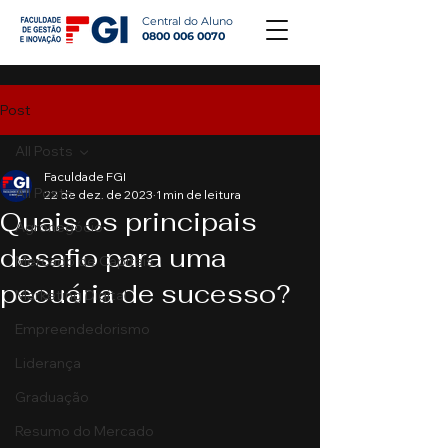
Central do Aluno
0800 006 0070
Post
All Posts
Faculdade FGI
All Posts
22 de dez. de 2023
1 min de leitura
Quais os principais
Agronegócio
desafio para uma
Mercado de Capitais
pecuária de sucesso?
Marketing Digital
Empreendedorismo
Liderança
Graduação
Resumo do Mercado