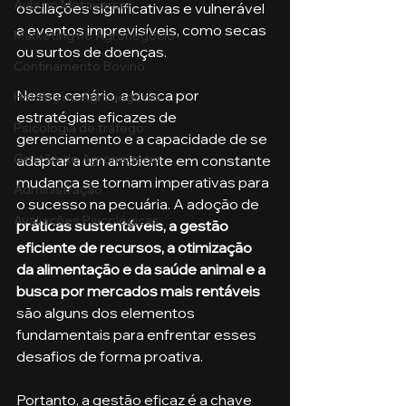
Aula no Metaverso
oscilações significativas e vulnerável 
a eventos imprevisíveis, como secas 
Marketing no Agronegócio
ou surtos de doenças.
Confinamento Bovino
Nesse cenário, a busca por 
Holding no Agronegócio
estratégias eficazes de 
Psicologia de tráfego
gerenciamento e a capacidade de se 
Gestão do Agronegócio
adaptar a um ambiente em constante 
mudança se tornam imperativas para 
Administração
o sucesso na pecuária. A adoção de 
Avaliações Psicológicas
práticas sustentáveis, a gestão 
eficiente de recursos, a otimização 
da alimentação e da saúde animal e a 
busca por mercados mais rentáveis
são alguns dos elementos 
fundamentais para enfrentar esses 
desafios de forma proativa.
Portanto, a gestão eficaz é a chave 