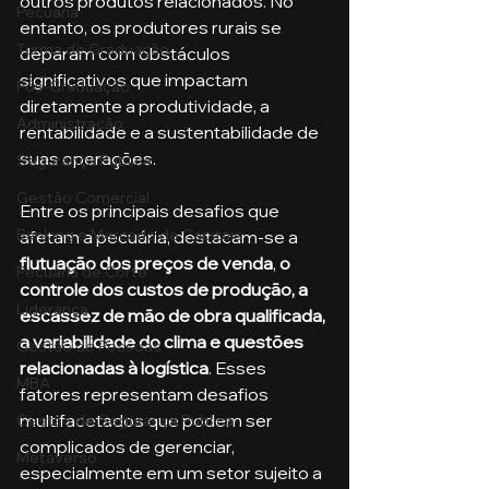
outros produtos relacionados. No 
Pecuária
entanto, os produtores rurais se 
Turma de Graduação
deparam com obstáculos 
significativos que impactam 
Pós-Graduação
diretamente a produtividade, a 
Administração
rentabilidade e a sustentabilidade de 
suas operações.
Segurança Publica
Gestão Comercial
Entre os principais desafios que 
Banking e Mercado de Capitais
afetam a pecuária, destacam-se a 
flutuação dos preços de venda
, 
o 
Pecuária de Corte
controle dos custos de produção, a 
Liderança
escassez de mão de obra qualificada, 
a variabilidade do clima e questões 
Gestão de Pessoas
relacionadas à logística
. Esses 
MBA
fatores representam desafios 
multifacetados que podem ser 
Gestão de Segurança Publica
complicados de gerenciar, 
Metaverso
especialmente em um setor sujeito a 