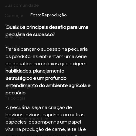
Sua comunidade
Foto: Reprodução
Começar
Educação
Quais os principais desafio para uma 
pecuária de sucesso?
Emprego
Gestão
Para alcançar o sucesso na pecuária, 
os produtores enfrentam uma série 
Ciências Contábeis
de desafios complexos que exigem 
Direito
habilidades, planejamento 
Bancos
estratégico e um profundo 
entendimento do ambiente agrícola e 
Turmas de MBA
pecuário
. 
Psicologia
A pecuária, seja na criação de 
Cidades
bovinos, ovinos, caprinos ou outras 
Datas Comemorativas
espécies, desempenha um papel 
vital na produção de carne, leite, lã e 
Vendas