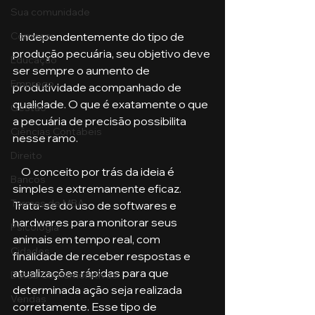
Sua comunidade
Começar
   Independentemente do tipo de 
produção pecuária, seu objetivo deve 
Educação
ser sempre o aumento de 
Emprego
produtividade acompanhado de 
qualidade. O que é exatamente o que 
Gestão
a pecuária de precisão possibilita 
Ciências Contábeis
nesse ramo.
Direito
    O conceito por trás da ideia é 
Bancos
simples e extremamente eficaz. 
Turmas de MBA
Trata-se do uso de softwares e 
hardwares para monitorar seus 
Psicologia
animais em tempo real, com 
Cidades
finalidade de receber respostas e 
atualizações rápidas para que 
Datas Comemorativas
determinada ação seja realizada 
Vendas
corretamente. Esse tipo de 