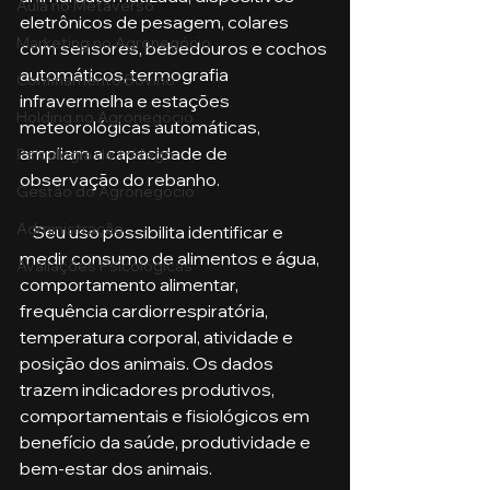
Aula no Metaverso
eletrônicos de pesagem, colares 
Marketing no Agronegócio
com sensores, bebedouros e cochos 
automáticos, termografia 
Confinamento Bovino
infravermelha e estações 
Holding no Agronegócio
meteorológicas automáticas, 
ampliam a capacidade de 
Psicologia de tráfego
observação do rebanho.
Gestão do Agronegócio
Administração
    Seu uso possibilita identificar e 
medir consumo de alimentos e água, 
Avaliações Psicológicas
comportamento alimentar, 
frequência cardiorrespiratória, 
temperatura corporal, atividade e 
posição dos animais. Os dados 
trazem indicadores produtivos, 
comportamentais e fisiológicos em 
benefício da saúde, produtividade e 
bem-estar dos animais.