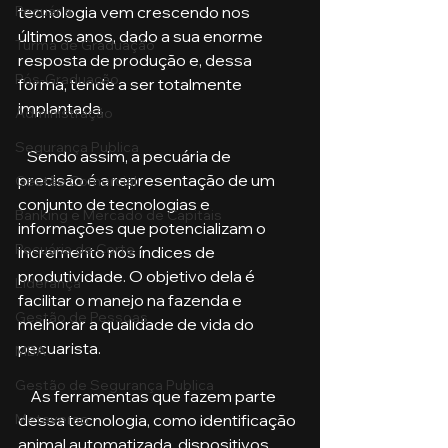
Pecuária
tecnologia vem crescendo nos 
últimos anos, dado a sua enorme 
Turma de Graduação
resposta de produção e, dessa 
Pós-Graduação
forma, tende a ser totalmente 
implantada. 
Administração
Segurança Publica
   Sendo assim, a pecuária de 
precisão é a representação de um 
Gestão Comercial
conjunto de tecnologias e 
Banking e Mercado de Capitais
informações que potencializam o 
Pecuária de Corte
incremento nos índices de 
produtividade. O objetivo dela é 
Liderança
facilitar o manejo na fazenda e 
Gestão de Pessoas
melhorar a qualidade de vida do 
pecuarista.
MBA
Gestão de Segurança Publica
    As ferramentas que fazem parte 
Metaverso
dessa tecnologia, como identificação 
animal automatizada, dispositivos 