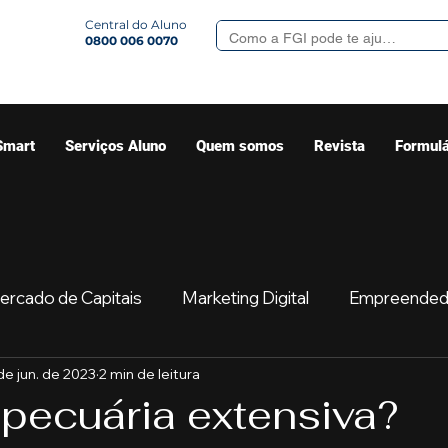
Central do Aluno
0800 006 0070
Smart
Serviços Aluno
Quem somos
Revista
Formulá
ercado de Capitais
Marketing Digital
Empreended
de jun. de 2023
2 min de leitura
Mercado
Sua comunidade
Começar
Educaç
 pecuária extensiva?