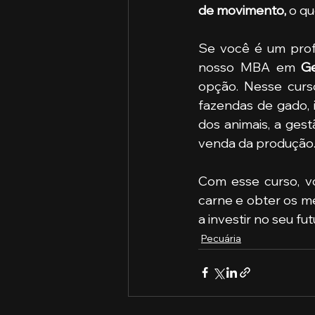
de movimento,
 o q
Se você é um profi
nosso MBA em 
Ge
opção. Nesse curs
fazendas de gado, 
dos animais, a ges
venda da produção
Com esse curso, v
carne e obter os me
a investir no seu fut
Pecuária