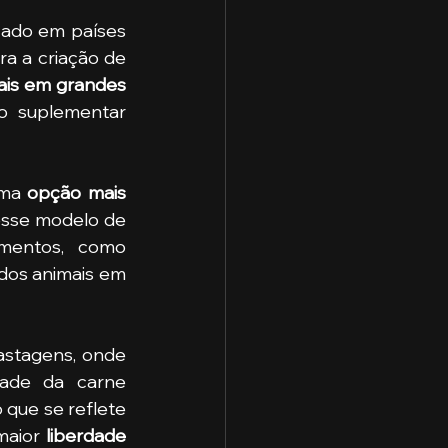
zado em países 
ra a criação de 
ais em grandes 
o suplementar 
uma 
opção mais 
esse modelo de 
mentos, como 
dos animais em 
astagens, onde 
ade da carne 
 que se reflete 
maior 
liberdade 