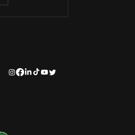
elhores salários da
ária