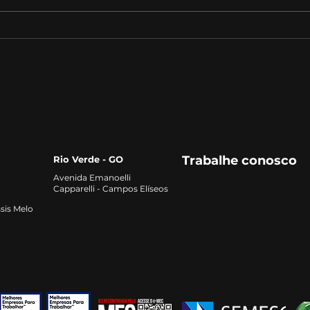
Como gerir fazendas de
Os m
pecuária para alta
Pecu
produtividade?
Trabalhe conosco
Rio Verde - GO
Avenida Emanoelli
Capparelli - Campos Elíseos
sis Melo