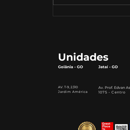
As melhores decisões
financeiras para o agro
Unidades
Goiânia - GO
Jataí - GO
AV. T-9, 2.310
Av. Prof. Edvan As
Jardim América
1075 - Centro