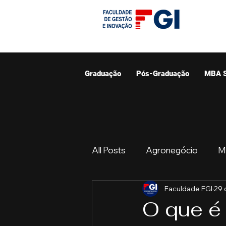
Graduação
Pós-Graduação
MBA 
All Posts
Agronegócio
M
Faculdade FGI
29 
Graduação
Resumo do 
O que é