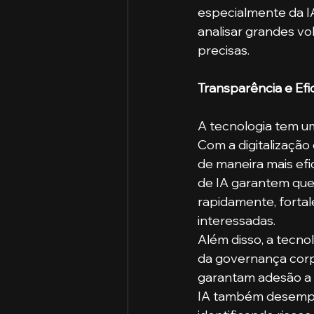
especialmente da I
analisar grandes vo
precisas.
Transparência e Efi
A tecnologia tem um
Com a digitalizaçã
de maneira mais efi
de IA garantem que
rapidamente, fortal
interessadas.
Além disso, a tecno
da governança corp
garantam adesão a l
IA também desempen