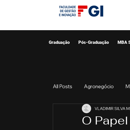
Graduação
Pós-Graduação
MBA 
All Posts
Agronegócio
M
VLADIMIR SILVA 
Graduação
Resumo do 
O Papel