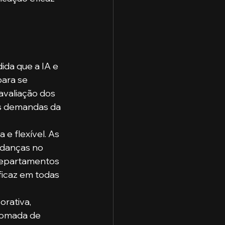
da que a IA e 
ara se 
avaliação dos 
s demandas da 
e flexível. As 
danças no 
departamentos 
ficaz em todas 
rativa, 
tomada de 