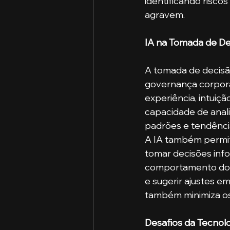
identificando risco
agravem.
IA na Tomada de De
A tomada de decisã
governança corpora
experiência, intuiçã
capacidade de anali
padrões e tendênci
A IA também permite
tomar decisões info
comportamento do 
e sugerir ajustes e
também minimiza os
Desafios da Tecnol