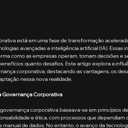
rativa está em uma fase de transformação acelerada
logias avançadas e inteligência artificial (IA). Essas 
orma como as empresas operam, tomam decisões e s
enefícios quanto desafios. Este artigo explora a influ
nança corporativa, destacando as vantagens, os desaf
aptação nessa nova realidade.
a Governança Corporativa
 governança corporativa baseava-se em princípios de
ponsabilidade e ética, com processos que dependiam d
se manual de dados. No entanto, o avanço da tecnologi