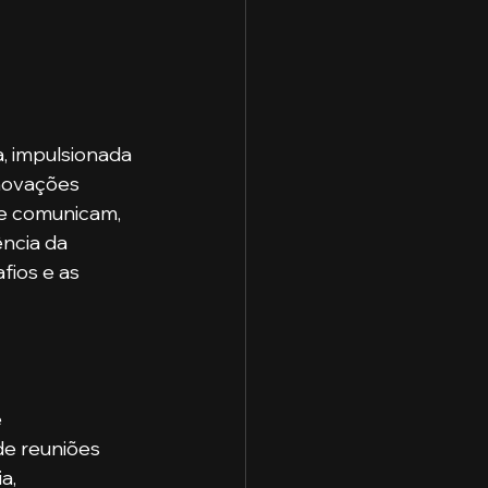
, impulsionada 
inovações 
e comunicam, 
ência da 
ios e as 
 
e reuniões 
a, 