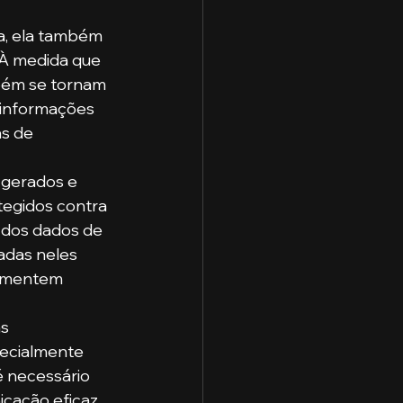
a, ela também 
 À medida que 
bém se tornam 
 informações 
s de 
 gerados e 
tegidos contra 
 dos dados de 
adas neles 
lementem 
s 
pecialmente 
é necessário 
cação eficaz 