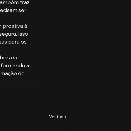
também traz 
recisam ser 
 proativa à 
egura. Isso 
as para os 
beis da 
sformando a 
rmação de 
Ver tudo