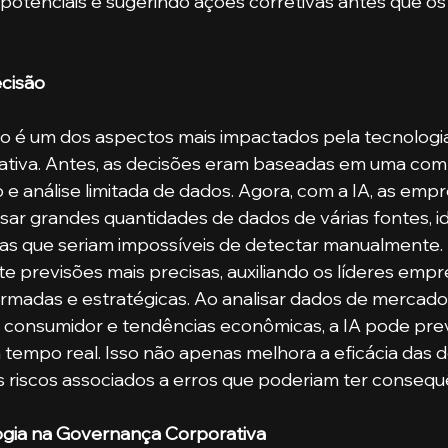
s potenciais e sugerindo ações corretivas antes que o
cisão
o é um dos aspectos mais impactados pela tecnologia
tiva. Antes, as decisões eram baseadas em uma com
o e análise limitada de dados. Agora, com a IA, as emp
sar grandes quantidades de dados de várias fontes, id
as que seriam impossíveis de detectar manualmente.
 previsões mais precisas, auxiliando os líderes empre
rmadas e estratégicas. Ao analisar dados de mercado,
consumidor e tendências econômicas, a IA pode pre
m tempo real. Isso não apenas melhora a eficácia das d
 riscos associados a erros que poderiam ter consequ
ogia na Governança Corporativa