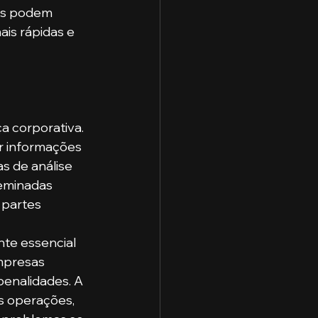
as podem 
is rápidas e 
a corporativa. 
r informações 
s de análise 
eminadas 
 partes 
nte essencial 
mpresas 
penalidades. A 
 operações, 