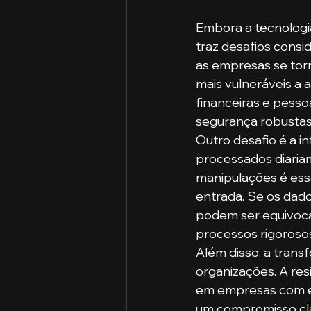
Embora a tecnologi
traz desafios consi
as empresas se tor
mais vulneráveis a 
financeiras e pesso
segurança robustas
Outro desafio é a 
processados diariam
manipulações é ess
entrada. Se os dado
podem ser equivoca
processos rigorosos
Além disso, a trans
organizações. A re
em empresas com est
um compromisso cla