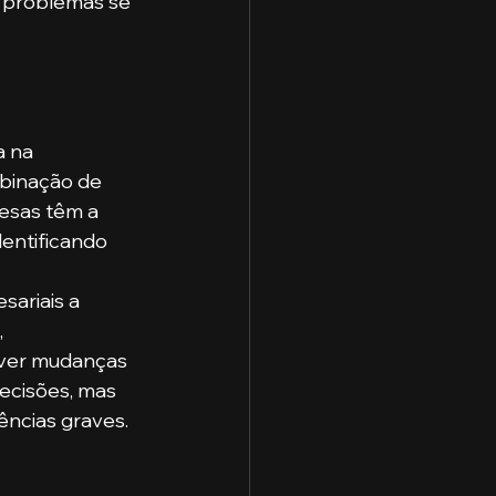
s problemas se 
 na 
binação de 
resas têm a 
entificando 
sariais a 
 
ver mudanças 
ecisões, mas 
ências graves.