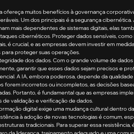
a ofereça muitos benefícios à governança corporativ
deráveis. Um dos principais é a segurança cibernética.
nam mais dependentes de sistemas digitais, elas tam
ataques cibernéticos. Proteger dados sensíveis, como
ais, é crucial, e as empresas devem investir em medida
 para proteger suas operações.
integridade dos dados. Com o grande volume de dados
ente, garantir que esses dados sejam precisos e pro
encial. A IA, embora poderosa, depende da qualidade
s forem incorretos ou incompletos, as decisões base
das. Portanto, é fundamental que as empresas imp
 de validação e verificação de dados.
formação digital exige uma mudança cultural dentro da
sistência à adoção de novas tecnologias é comum, es
ruturas tradicionais. Para superar essa resistência, 
ro da liderança, treinamento adequado e uma comuni