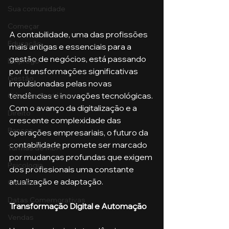
Sua comunidade
Começar
A contabilidade, uma das profissões 
Educação
mais antigas e essenciais para a 
gestão de negócios, está passando 
Emprego
por transformações significativas 
Gestão
impulsionadas pelas novas 
tendências e inovações tecnológicas. 
Ciências Contábeis
Com o avanço da digitalização e a 
Direito
crescente complexidade das 
Bancos
operações empresariais, o futuro da 
contabilidade promete ser marcado 
Turmas de MBA
por mudanças profundas que exigem 
Psicologia
dos profissionais uma constante 
atualização e adaptação.
Cidades
Datas Comemorativas
Transformação Digital e Automação
Vendas