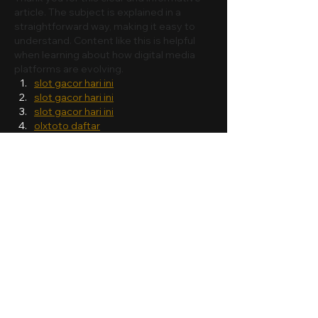
article. The subject is explained in a 
straightforward way, making it easy to 
understand. Content like this is helpful 
when learning about how digital media 
platforms are evolving.
slot gacor hari ini
slot gacor hari ini
slot gacor hari ini
olxtoto daftar
Curtir
Responder
bella yuniar
13 de mar.
Thank you for this clear and informative 
article. The subject is explained in a 
straightforward way, making it easy to 
understand. Content like this is helpful 
when learning about how digital media 
platforms are evolving.
situs slot