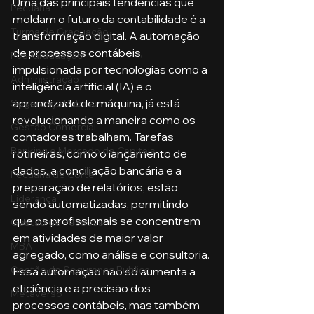
Uma das principais tendências que 
Pecuária
moldam o futuro da contabilidade é a 
Turma de Graduação
transformação digital. A automação 
de processos contábeis, 
Pós-Graduação
impulsionada por tecnologias como a 
Administração
inteligência artificial (IA) e o 
aprendizado de máquina, já está 
Segurança Publica
revolucionando a maneira como os 
Gestão Comercial
contadores trabalham. Tarefas 
Banking e Mercado de Capitais
rotineiras, como o lançamento de 
dados, a conciliação bancária e a 
Pecuária de Corte
preparação de relatórios, estão 
Liderança
sendo automatizadas, permitindo 
que os profissionais se concentrem 
Gestão de Pessoas
em atividades de maior valor 
MBA
agregado, como análise e consultoria.
Gestão de Segurança Publica
Essa automação não só aumenta a 
eficiência e a precisão dos 
Metaverso
processos contábeis, mas também 