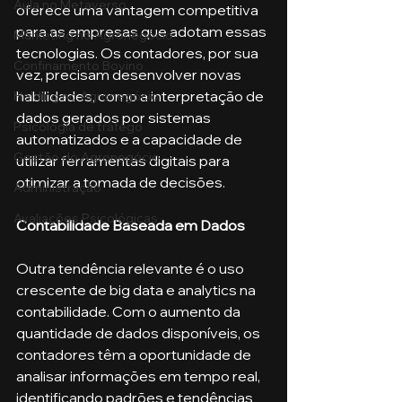
Aula no Metaverso
oferece uma vantagem competitiva 
para as empresas que adotam essas 
Marketing no Agronegócio
tecnologias. Os contadores, por sua 
Confinamento Bovino
vez, precisam desenvolver novas 
habilidades, como a interpretação de 
Holding no Agronegócio
dados gerados por sistemas 
Psicologia de tráfego
automatizados e a capacidade de 
Gestão do Agronegócio
utilizar ferramentas digitais para 
otimizar a tomada de decisões.
Administração
Avaliações Psicológicas
Contabilidade Baseada em Dados
Outra tendência relevante é o uso 
crescente de big data e analytics na 
contabilidade. Com o aumento da 
quantidade de dados disponíveis, os 
contadores têm a oportunidade de 
analisar informações em tempo real, 
identificando padrões e tendências 