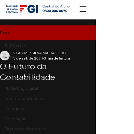
Central do Aluno
0800 006 0070
Post
All Posts
VLADIMIR SILVA MALTA FILHO
All Posts
5 de set. de 2024
3 min de leitura
O Futuro da
Agronegócio
Contabilidade
Mercado de Capitais
Marketing Digital
Empreendedorismo
Liderança
Graduação
Resumo do Mercado