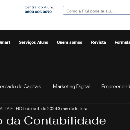
Central do Aluno
0800 006 0070
Smart
Serviços Aluno
Quem somos
Revista
Formulá
ercado de Capitais
Marketing Digital
Empreended
MALTA FILHO
5 de set. de 2024
3 min de leitura
Mercado
Sua comunidade
Começar
Educaç
o da Contabilidade