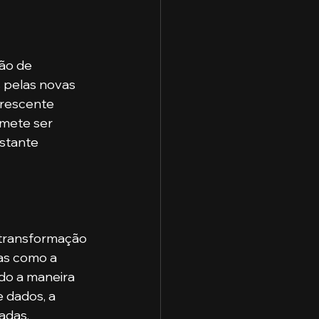
ão de 
 pelas novas 
crescente 
mete ser 
stante 
 transformação 
as como a 
ndo a maneira 
 dados, a 
adas, 