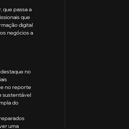
 que passa a 
ssionais que 
mação digital 
dos negócios a 
 destaque no 
ais 
e no reporte 
e sustentável 
ampla do 
preparados 
ver uma 