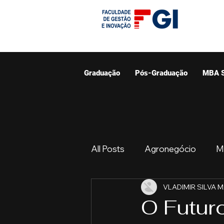
Graduação
Pós-Graduação
MBA 
All Posts
Agronegócio
M
VLADIMIR SILVA 
Graduação
Resumo do 
O Futur