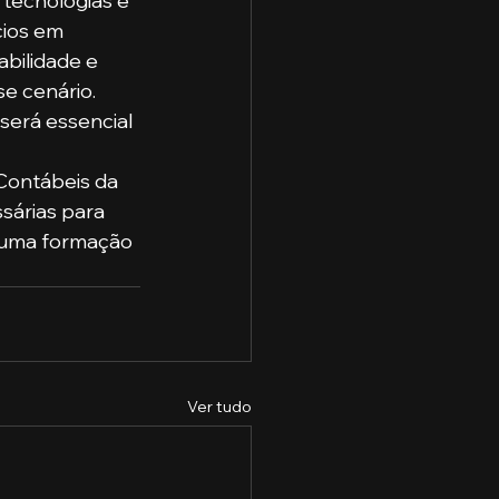
 tecnologias e 
ios em 
bilidade e 
 cenário. 
será essencial 
Contábeis da 
sárias para 
m uma formação 
Ver tudo