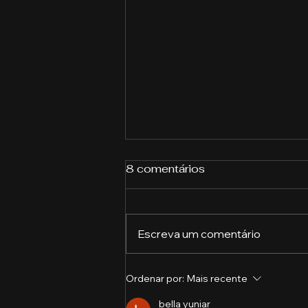
8 comentários
Escreva um comentário
A importância das
Ordenar por:
Mais recente
ferramentas de
bella yuniar
Inteligência Artificial na