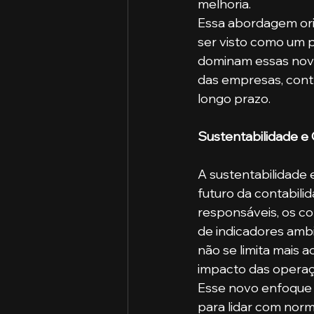
melhoria.
Essa abordagem ori
ser visto como um p
dominam essas nova
das empresas, contr
longo prazo.
Sustentabilidade e
A sustentabilidade
futuro da contabili
responsáveis, os c
de indicadores ambi
não se limita mais 
impacto das operaç
Esse novo enfoque e
para lidar com nor