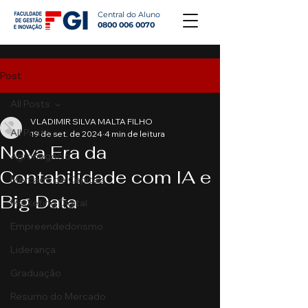
Central do Aluno
0800 006 0070
Post
All Posts
VLADIMIR SILVA MALTA FILHO
All Posts
19 de set. de 2024
4 min de leitura
Nova Era da
Agronegócio
Contabilidade com IA e
Mercado de Capitais
Big Data
Marketing Digital
Empreendedorismo
Liderança
Graduação
Resumo do Mercado