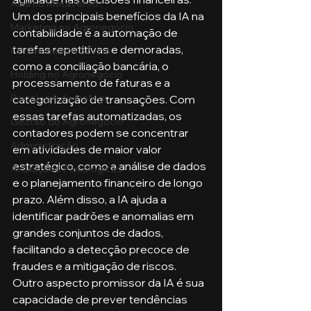
Aula no Metaverso
Um dos principais benefícios da IA na 
Marketing no Agronegócio
contabilidade é a automação de 
tarefas repetitivas e demoradas, 
Confinamento Bovino
como a conciliação bancária, o 
Holding no Agronegócio
processamento de faturas e a 
Psicologia de tráfego
categorização de transações. Com 
essas tarefas automatizadas, os 
Gestão do Agronegócio
contadores podem se concentrar 
Administração
em atividades de maior valor 
estratégico, como a análise de dados 
Avaliações Psicológicas
e o planejamento financeiro de longo 
prazo. Além disso, a IA ajuda a 
identificar padrões e anomalias em 
grandes conjuntos de dados, 
facilitando a detecção precoce de 
fraudes e a mitigação de riscos.
Outro aspecto promissor da IA é sua 
capacidade de prever tendências 