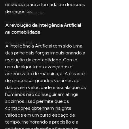
Pecuária
essencial para a tomada de decisões 
de negócios.
Turma de Graduação
Pós-Graduação
A revolução da Inteligência Artificial 
na contabilidade
Administração
Segurança Publica
A Inteligência Artificial tem sido uma 
Gestão Comercial
das principais forças impulsionando a 
evolução da contabilidade. Com o 
Banking e Mercado de Capitais
uso de algoritmos avançados e 
Pecuária de Corte
aprendizado de máquina, a IA é capaz 
de processar grandes volumes de 
Liderança
dados em velocidade e escala que os 
Gestão de Pessoas
humanos não conseguiriam atingir 
sozinhos. Isso permite que os 
MBA
contadores obtenham insights 
Gestão de Segurança Publica
valiosos em um curto espaço de 
Metaverso
tempo, melhorando a precisão e a 
agilidade nas decisões financeiras.