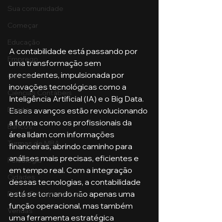
Sua comunidade
Começar
Educação
A contabilidade está passando por 
Emprego
uma transformação sem 
precedentes, impulsionada por 
Gestão
inovações tecnológicas como a 
Ciências Contábeis
Inteligência Artificial (IA) e o Big Data. 
Direito
Esses avanços estão revolucionando 
a forma como os profissionais da 
Bancos
área lidam com informações 
Turmas de MBA
financeiras, abrindo caminho para 
análises mais precisas, eficientes e 
Psicologia
em tempo real. Com a integração 
Cidades
dessas tecnologias, a contabilidade 
está se tornando não apenas uma 
Datas Comemorativas
função operacional, mas também 
Vendas
uma ferramenta estratégica 