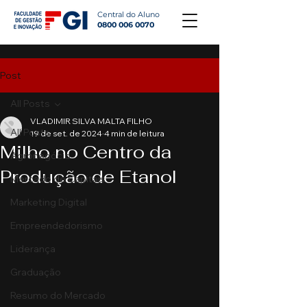
Central do Aluno
0800 006 0070
Post
All Posts
VLADIMIR SILVA MALTA FILHO
All Posts
19 de set. de 2024
4 min de leitura
Milho no Centro da
Agronegócio
Produção de Etanol
Mercado de Capitais
Marketing Digital
Empreendedorismo
Liderança
Graduação
Resumo do Mercado