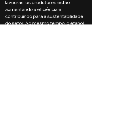
lavouras, os produtores estão 
aumentando a eficiência e 
contribuindo para a sustentabilidade 
do setor. Ao mesmo tempo, o etanol 
de milho oferece benefícios 
econômicos e ambientais, 
posicionando o Brasil como um líder 
global no mercado de 
biocombustíveis.
Para aqueles que desejam entender 
mais sobre esse cenário dinâmico e 
as oportunidades do agronegócio, o 
curso de Gestão do Agronegócio da 
Faculdade de Gestão e Inovação 
(FGI) é a escolha ideal. Prepare-se 
para uma carreira de sucesso em um 
dos setores mais importantes e 
promissores da economia brasileira!