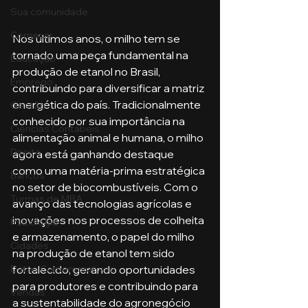
Sua comunidade
Começar
Nos últimos anos, o milho tem se 
tornado uma peça fundamental na 
Educação
produção de etanol no Brasil, 
Emprego
contribuindo para diversificar a matriz 
energética do país. Tradicionalmente 
Gestão
conhecido por sua importância na 
Ciências Contábeis
alimentação animal e humana, o milho 
Direito
agora está ganhando destaque 
como uma matéria-prima estratégica 
Bancos
no setor de biocombustíveis. Com o 
Turmas de MBA
avanço das tecnologias agrícolas e 
inovações nos processos de colheita 
Psicologia
e armazenamento, o papel do milho 
Cidades
na produção de etanol tem sido 
Datas Comemorativas
fortalecido, gerando oportunidades 
para produtores e contribuindo para 
Vendas
a sustentabilidade do agronegócio 