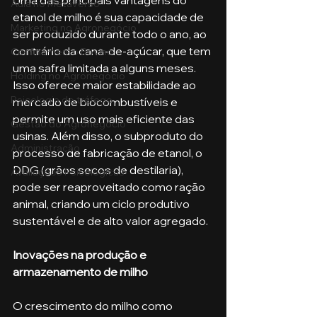
Uma das principais vantagens do 
Aula no Metaverso
etanol de milho é sua capacidade de 
Marketing no Agronegócio
ser produzido durante todo o ano, ao 
contrário da cana-de-açúcar, que tem 
Confinamento Bovino
uma safra limitada a alguns meses. 
Holding no Agronegócio
Isso oferece maior estabilidade ao 
Psicologia de tráfego
mercado de biocombustíveis e 
permite um uso mais eficiente das 
Gestão do Agronegócio
usinas. Além disso, o subproduto do 
Administração
processo de fabricação de etanol, o 
DDG (grãos secos de destilaria), 
Avaliações Psicológicas
pode ser reaproveitado como ração 
animal, criando um ciclo produtivo 
sustentável e de alto valor agregado.
Inovações na produção e 
armazenamento de milho
O crescimento do milho como 