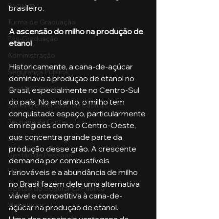
Pecuária
brasileiro.
Turma de Graduação
A ascensão do milho na produção de 
Pós-Graduação
etanol
Administração
Historicamente, a cana-de-açúcar 
Segurança Publica
dominava a produção de etanol no 
Gestão Comercial
Brasil, especialmente no Centro-Sul 
do país. No entanto, o milho tem 
Banking e Mercado de Capitais
conquistado espaço, particularmente 
Pecuária de Corte
em regiões como o Centro-Oeste, 
que concentra grande parte da 
Liderança
produção desse grão. A crescente 
Gestão de Pessoas
demanda por combustíveis 
MBA
renováveis e a abundância de milho 
no Brasil fazem dele uma alternativa 
Gestão de Segurança Publica
viável e competitiva à cana-de-
Metaverso
açúcar na produção de etanol.