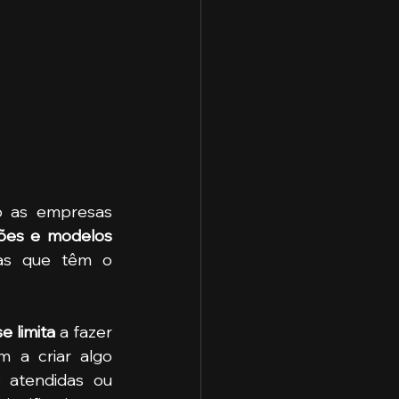
A inovação disruptiva é um conceito que revoluciona o modo como as empresas 
ões e modelos 
ias que têm o 
e limita
 a fazer 
 a criar algo 
atendidas ou 