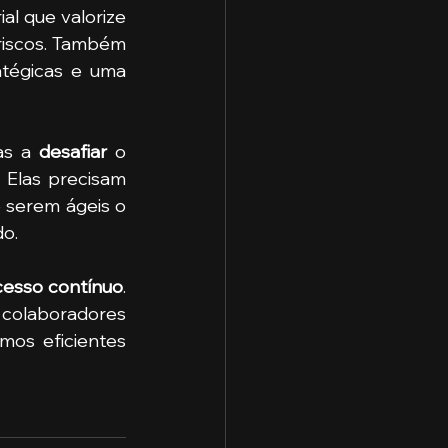
al que valorize 
riscos. Também 
tégicas e uma 
as a 
desafiar 
o 
 Elas precisam 
 serem ágeis o 
o.
cesso contínuo
. 
 colaboradores 
mos eficientes 