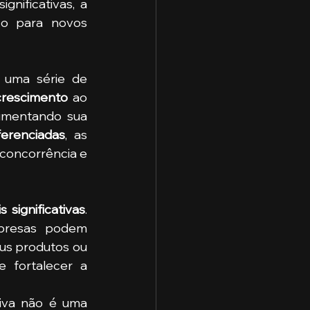
nificativas, a 
ço para novos 
 uma série de 
crescimento
 ao 
umentando sua 
ferenciadas
, as 
oncorrência e 
 significativas
. 
presas podem 
us produtos ou 
 fortalecer a 
iva não é uma 