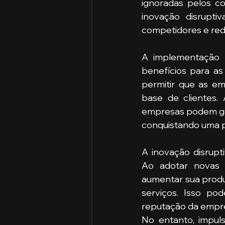
ignoradas pelos con
inovação disrupti
competidores e rede
A implementação b
benefícios para as
permitir que as e
base de clientes. 
empresas podem ga
conquistando uma p
A inovação disrup
Ao adotar novas 
aumentar sua produt
serviços. Isso po
reputação da empr
No entanto, impul