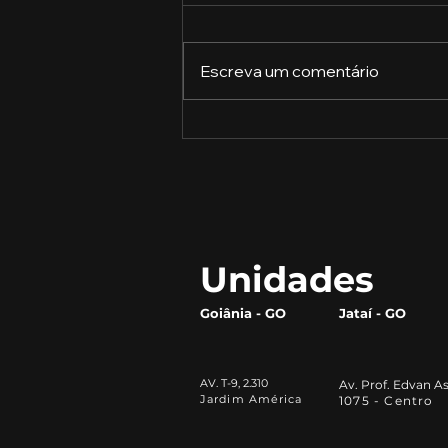
Escreva um comentário
A Importância da
Liderança Inspiradora no
Agronegócio‌
Unidades
Goiânia - GO
Jataí - GO
AV. T-9, 2.310
Av. Prof. Edvan As
Jardim América
1075 - Centro