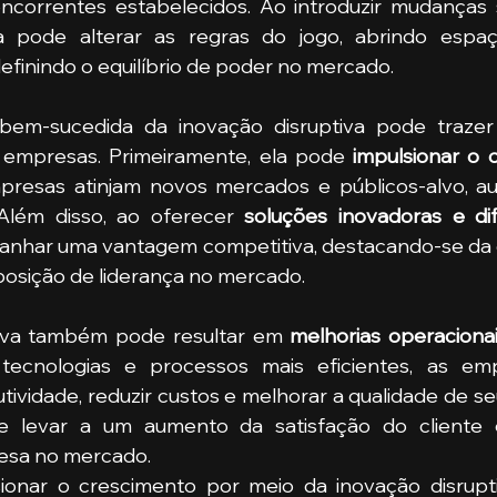
correntes estabelecidos. Ao introduzir mudanças sig
va pode alterar as regras do jogo, abrindo espa
finindo o equilíbrio de poder no mercado.
em-sucedida da inovação disruptiva pode trazer
 empresas. Primeiramente, ela pode
 impulsionar o 
mpresas atinjam novos mercados e públicos-alvo, a
Além disso, ao oferecer 
soluções inovadoras e di
nhar uma vantagem competitiva, destacando-se da c
osição de liderança no mercado.
tiva também pode resultar em 
melhorias operacionais
tecnologias e processos mais eficientes, as em
ividade, reduzir custos e melhorar a qualidade de se
de levar a um aumento da satisfação do cliente e
esa no mercado.
sionar o crescimento por meio da inovação disrupt