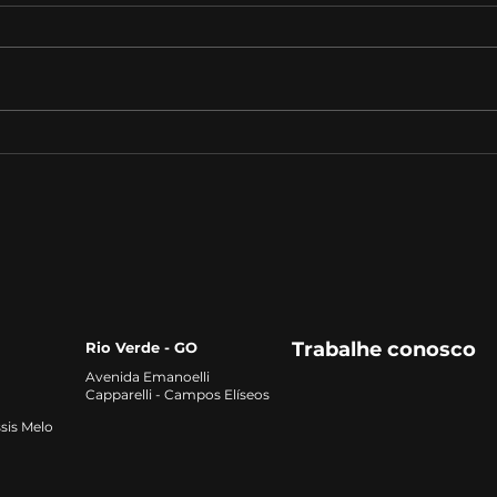
Desenvolvimento de
O Pa
Habilidades Profissionais:
Sust
O que os empregadores
Agr
procuram
Trabalhe conosco
Rio Verde - GO
Avenida Emanoelli
Capparelli - Campos Elíseos
sis Melo