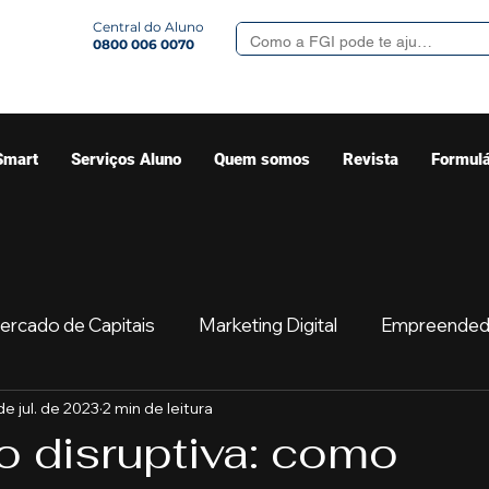
Central do Aluno
0800 006 0070
Smart
Serviços Aluno
Quem somos
Revista
Formulá
ercado de Capitais
Marketing Digital
Empreended
de jul. de 2023
2 min de leitura
Mercado
Sua comunidade
Começar
Educaç
o disruptiva: como