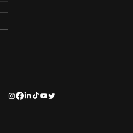
pel da Liderança na
entabilidade do
onegócio