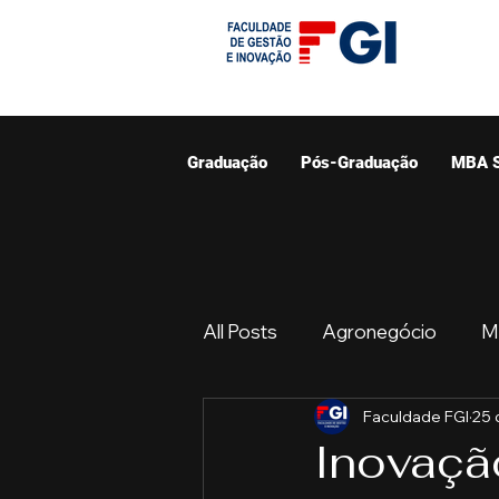
Graduação
Pós-Graduação
MBA 
All Posts
Agronegócio
M
Faculdade FGI
25 
Graduação
Resumo do 
Inovaçã