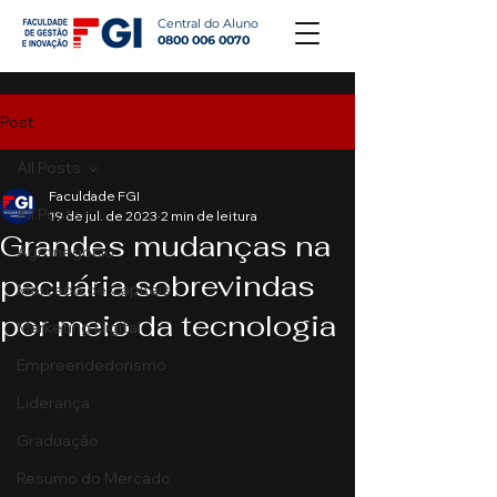
Central do Aluno
0800 006 0070
Post
All Posts
Faculdade FGI
All Posts
19 de jul. de 2023
2 min de leitura
Grandes mudanças na
Agronegócio
pecuária sobrevindas
Mercado de Capitais
por meio da tecnologia
Marketing Digital
Empreendedorismo
Liderança
Graduação
Resumo do Mercado