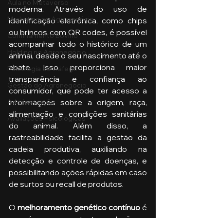
Aula no Metaverso
moderna. Através do uso de 
Marketing no Agronegócio
identificação eletrônica, como chips 
ou brincos com QR codes, é possível 
Confinamento Bovino
acompanhar todo o histórico de um 
Holding no Agronegócio
animal, desde o seu nascimento até o 
abate. Isso proporciona maior 
Psicologia de tráfego
transparência e confiança ao 
Gestão do Agronegócio
consumidor, que pode ter acesso a 
informações sobre a origem, raça, 
Administração
alimentação e condições sanitárias 
Avaliações Psicológicas
do animal. Além disso, a 
rastreabilidade facilita a gestão da 
cadeia produtiva, auxiliando na 
detecção e controle de doenças, e 
possibilitando ações rápidas em caso 
de surtos ou recall de produtos.
O 
melhoramento genético contínuo
 é 