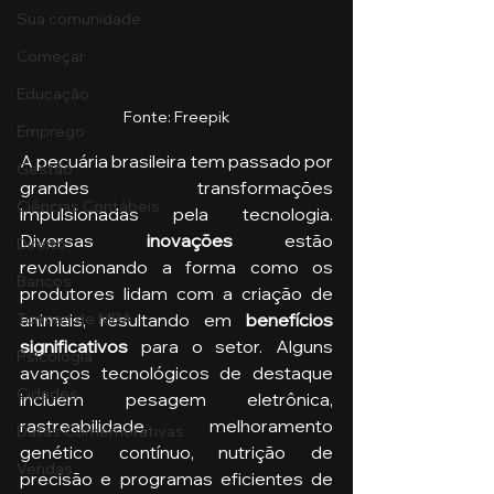
Sua comunidade
Começar
Educação
Fonte: Freepik
Emprego
A pecuária brasileira tem passado por 
Gestão
grandes transformações 
Ciências Contábeis
impulsionadas pela tecnologia. 
Diversas 
inovações
 estão 
Direito
revolucionando a forma como os 
Bancos
produtores lidam com a criação de 
animais, resultando em 
benefícios 
Turmas de MBA
significativos 
para o setor. Alguns 
Psicologia
avanços tecnológicos de destaque 
Cidades
incluem pesagem eletrônica, 
rastreabilidade, melhoramento 
Datas Comemorativas
genético contínuo, nutrição de 
Vendas
precisão e programas eficientes de 