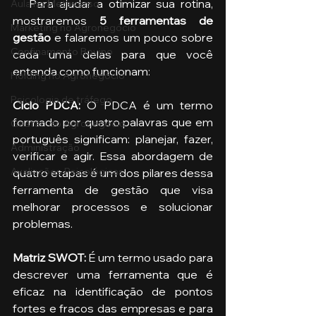
   Para ajudar a otimizar sua rotina, 
Aula no Metaverso
mostraremos 
5 ferramentas de 
Marketing no Agronegócio
gestão
 e falaremos um pouco sobre 
Confinamento Bovino
cada uma delas para que você 
entenda como funcionam:
Holding no Agronegócio
Psicologia de tráfego
Ciclo PDCA: 
O PDCA é um termo 
formado por quatro palavras que em 
Gestão do Agronegócio
português significam: planejar, fazer, 
Administração
verificar e agir. Essa abordagem de 
Avaliações Psicológicas
quatro etapas é um dos pilares dessa 
ferramenta de gestão que visa 
melhorar processos e solucionar 
problemas.
Matriz SWOT: 
É um termo usado para 
descrever uma ferramenta que é 
eficaz na identificação de pontos 
fortes e fracos das empresas e para 