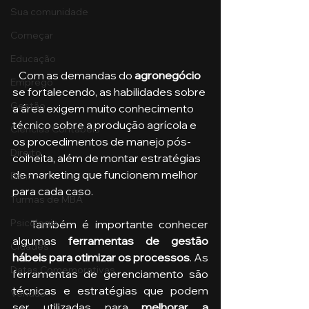
Sua comunidade
Começar
Educação
   Com as demandas do 
agronegócio 
Emprego
se fortalecendo, as habilidades sobre 
Gestão
a área exigem muito conhecimento 
técnico sobre a produção agrícola e 
Ciências Contábeis
os procedimentos de manejo pós-
Direito
colheita, além de montar estratégias 
de marketing que funcionem melhor 
Bancos
para cada caso.  
Turmas de MBA
Psicologia
   Também é importante conhecer 
algumas 
ferramentas de gestão 
Cidades
hábeis para otimizar os processos
. As 
Datas Comemorativas
ferramentas de gerenciamento são 
técnicas e estratégias que podem 
Vendas
ser utilizadas para 
melhorar a 