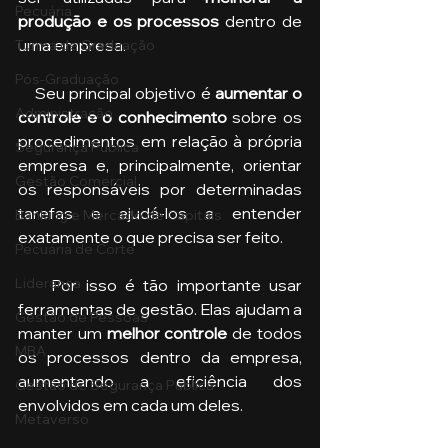
Pecuária
produção e os processos
 dentro de 
uma empresa.
Turma de Graduação
Pós-Graduação
    Seu principal objetivo é 
aumentar o 
Administração
controle e o conhecimento
 sobre os 
procedimentos em relação à própria 
Segurança Publica
empresa e, principalmente, orientar 
Gestão Comercial
os responsáveis por determinadas 
tarefas e ajudá-los a entender 
Banking e Mercado de Capitais
exatamente o que precisa ser feito.
Pecuária de Corte
Liderança
    Por isso é tão importante usar 
ferramentas de gestão. Elas ajudam a 
Gestão de Pessoas
manter um 
melhor controle
 de todos 
MBA
os processos dentro da empresa, 
aumentando a eficiência dos 
Gestão de Segurança Publica
envolvidos em cada um deles. 
Metaverso