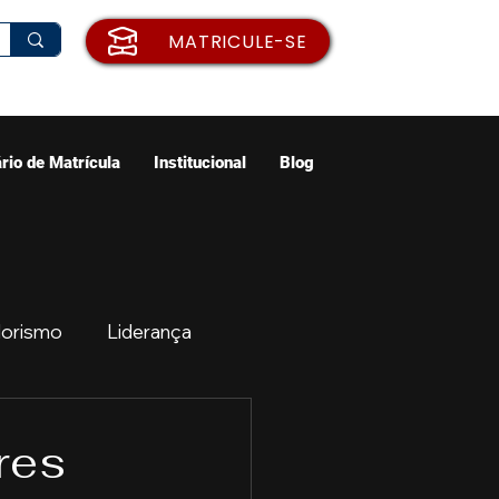
MATRICULE-SE
rio de Matrícula
Institucional
Blog
orismo
Liderança
ão
Emprego
res