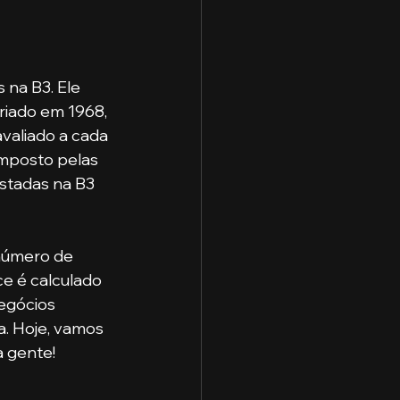
na B3. Ele 
riado em 1968, 
valiado a cada 
omposto pelas 
istadas na B3 
número de 
ce é calculado 
egócios 
. Hoje, vamos 
a gente!