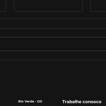
O Futuro do Trabalho:
Com
Tendências e
de 
Oportunidades para os
Profissionais do Século
XXI‌
Trabalhe conosco
Rio Verde - GO