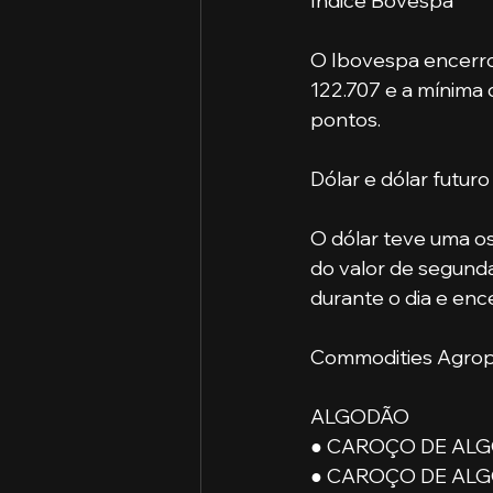
Índice Bovespa
O Ibovespa encerrou
122.707 e a mínima 
pontos.
Dólar e dólar futuro
O dólar teve uma os
do valor de segunda
durante o dia e ence
Commodities Agrop
ALGODÃO
● CAROÇO DE ALGO
● CAROÇO DE ALGO