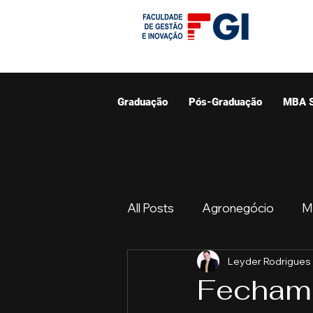
Graduação
Pós-Graduação
MBA 
All Posts
Agronegócio
M
Leyder Rodrigues
Graduação
Resumo do 
Fechame