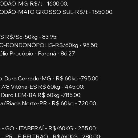
DÃO-MG-R$/t - 1600.00;
ODÃO-MATO GROSSO SUL-R$/t - 1550.00.
S R$/Sc-50kg - 83.95;
O-RONDONÓPOLIS-R$/60kg - 95.50;
lio Procópio - Paraná - 86.27.
b. Dura Cerrado-MG - R$ 60kg -795.00;
 7/8 Vitória-ES R$ 60kg - 445.00;
 Duro LEM-BA R$ 60kg -785.00;
a/Riada Norte-PR - R$ 60kg - 720.00.
- GO - ITABERAÍ - R$/60KG - 255.00;
 PR - F. BELTRÃO - R$/60KG - 280.00;