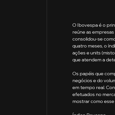
O Ibovespa é o pri
reúne as empresas m
consolidou-se como 
quatro meses, o índ
ações e units (mist
que atendem a deter
Os papéis que com
negócios e do volum
em tempo real. Con
efetuados no merca
mostrar como esse e