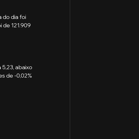
do dia foi 
i de 121.909 
5,23, abaixo 
es de -0,02% 