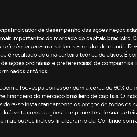
ncipal indicador de desempenho das ações negociadas 
ais importantes do mercado de capitais brasileiro. C
referência para investidores ao redor do mundo. Rea
ice é resultado de uma carteira teórica de ativos. É c
o de ações ordinárias e preferenciais) de companhias l
minados critérios. 
põem o Ibovespa correspondem a cerca de 80% do 
e financeiro do mercado brasileiro de capitais. O índi
sidera-se instantaneamente os preços de todos os n
do à vista com as ações componentes de sua carteira
 mais outros índices finalizaram o dia. Continue com 