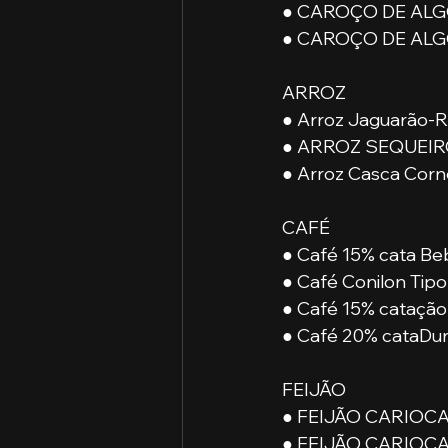
● CAROÇO DE ALGO
● CAROÇO DE ALG
ARROZ
● Arroz Jaguarão-R
● ARROZ SEQUEIR
● Arroz Casca Corné
CAFÉ
● Café 15% cata Be
● Café Conilon Tipo
● Café 15% catação
● Café 20% cataDur
FEIJÃO
● FEIJÃO CARIOCA 
● FEIJÃO CARIOCA -